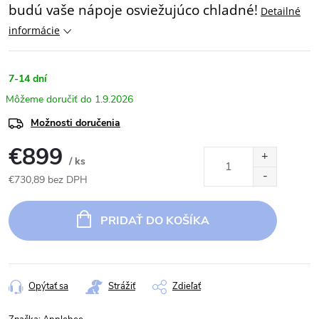
budú vaše nápoje osviežujúco chladné!
Detailné
informácie
7-14 dní
1.9.2026
Možnosti doručenia
€899
/ ks
€730,89 bez DPH
Jednotková
cena:
PRIDAŤ DO KOŠÍKA
Opýtať sa
Strážiť
Zdieľať