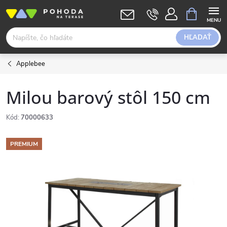
Prejsť
NÁKUPN
KOŠÍK
na
obsah
HĽADAŤ
Applebee
Milou barový stôl 150 cm
Kód:
70000633
PREMIUM