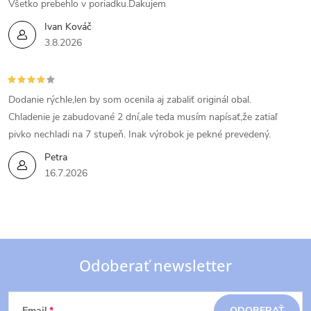
Všetko prebehlo v poriadku.Dakujem
Ivan Kováč
3.8.2026
Dodanie rýchle,len by som ocenila aj zabaliť originál obal.
Chladenie je zabudované 2 dní,ale teda musím napísať,že zatiaľ
pivko nechladi na 7 stupeň. Inak výrobok je pekné prevedený.
Petra
16.7.2026
Odoberať newsletter
Z
Email
ODOBERAŤ