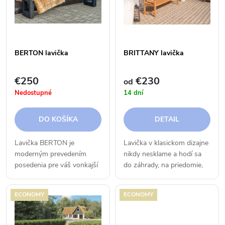
e
p
n
i
i
BERTON lavička
BRITTANY lavička
s
e
€250
€230
od
p
Nedostupné
14 dní
p
r
DO KOŠÍKA
DETAIL
r
o
Lavička BERTON je
Lavička v klasickom dizajne
o
moderným prevedením
nikdy nesklame a hodí sa
d
posedenia pre váš vonkajší
do záhrady, na priedomie,
d
priestor.
na chatu, i chalupu, vhodná
u
i pre športoviská a hotely.
ECONOMY
ECONOMY
u
k