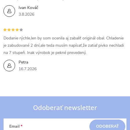
v
Ivan Kováč
3.8.2026
k
y
Dodanie rýchle,len by som ocenila aj zabaliť originál obal. Chladenie
v
je zabudované 2 dní,ale teda musím napísať,že zatiaľ pivko nechladi
ý
na 7 stupeň. Inak výrobok je pekné prevedený.
Petra
p
16.7.2026
i
s
u
Odoberať newsletter
Z
Email
ODOBERAŤ