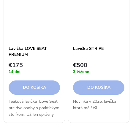
kvalitného Teaku.
Lavička LOVE SEAT
Lavička STRIPE
PREMIUM
€175
€500
14 dní
3 týždne
DO KOŠÍKA
DO KOŠÍKA
Teaková lavička Love Seat
Novinka v 2026, lavička
pre dve osoby s praktickým
ktorá má štýl.
stolíkom. Už len správny
tieň, nápoj a oddych máte
zaručený.