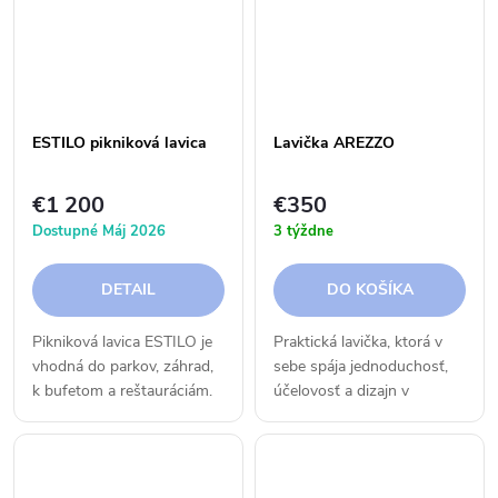
ESTILO pikniková lavica
Lavička AREZZO
€1 200
€350
Dostupné Máj 2026
3 týždne
DETAIL
DO KOŠÍKA
Pikniková lavica ESTILO je
Praktická lavička, ktorá v
vhodná do parkov, záhrad,
sebe spája jednoduchosť,
k bufetom a reštauráciám.
účelovosť a dizajn v
Tri farby, ktoré môžete
jednom. Krásne ladí s celou
ľubovoľne kombinovať.
kolekciou nábytku
AREZZO.