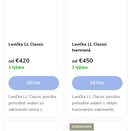
Lavička LL Classic
Lavička LL Classic
tvarovaná
€420
€450
od
od
3 týždne
3 týždne
DETAIL
DETAIL
Lavička LL Classic ponúka
Lavička LL Classic ponúka
pohodlné sedení so
pohodlné sedení s oblým
zakrivením lavice v
tvarovaným zakrivením,
priamom uhle. Je vyrobená
berúc ohľad k sedeniu a
z vysoko kvalitného Teaku.
mysliac na tvar chrbtice. Je
STANDARD
vyrobená z vysoko