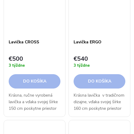
Lavička CROSS
Lavička ERGO
€500
€540
3 týždne
3 týždne
DO KOŠÍKA
DO KOŠÍKA
Krásna, ručne vyrobená
Krásna lavička v tradičnom
lavička a vďaka svojej šírke
dizajne, vďaka svojej šírke
150 cm poskytne priestor
160 cm poskytne priestor
pre 3 ľudí. Užite si túto
pre 3 ľudí. Nájdite jej miesto
lavičku vo vašej domácej
vo vašej záhrade.
záhrade.