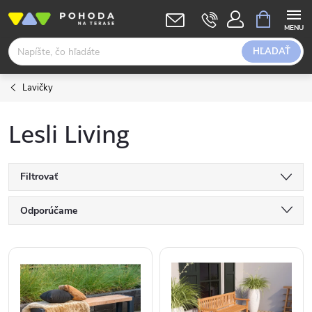
Prejsť
NÁKUPN
KOŠÍK
na
obsah
HĽADAŤ
Lavičky
Lesli Living
Filtrovať
R
Odporúčame
a
Najlacnejšie
V
Najdrahšie
d
ý
Abecedne