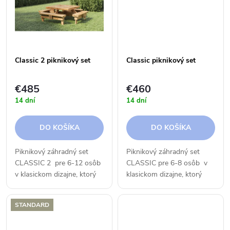
k
t
t
o
o
v
Classic 2 piknikový set
Classic piknikový set
v
€485
€460
14 dní
14 dní
DO KOŠÍKA
DO KOŠÍKA
Piknikový záhradný set
Piknikový záhradný set
CLASSIC 2 pre 6-12 osôb
CLASSIC pre 6-8 osôb v
v klasickom dizajne, ktorý
klasickom dizajne, ktorý
nesklame.
nesklame.
STANDARD