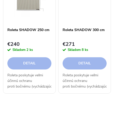
k
t
t
o
o
v
Roleta SHADOW 250 cm
Roleta SHADOW 300 cm
v
€240
€271
Skladom
2 ks
Skladom
8 ks
DETAIL
DETAIL
Roleta poskytuje veľmi
Roleta poskytuje veľmi
účinnú ochranu
účinnú ochranu
proti bočnému (vychádzajúcemu
proti bočnému (vychádzajúcemu
alebo zapadajúcemu) slnku.
alebo zapadajúcemu) slnku.
Môžete si s ňou taktiež
Môžete si s ňou taktiež
vytvoriť súkromie. Rolety sa
vytvoriť súkromie. Rolety sa
O
dajú vhodne kombinovať s...
dajú vhodne kombinovať s...