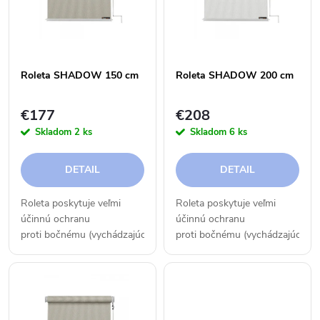
e
p
n
i
i
Roleta SHADOW 150 cm
Roleta SHADOW 200 cm
s
e
€177
€208
p
Skladom
2 ks
Skladom
6 ks
p
r
DETAIL
DETAIL
r
o
Roleta poskytuje veľmi
Roleta poskytuje veľmi
o
účinnú ochranu
účinnú ochranu
d
proti bočnému (vychádzajúcemu
proti bočnému (vychádzajúcemu
d
alebo zapadajúcemu) slnku.
alebo zapadajúcemu) slnku.
u
Môžete si s ňou taktiež
Môžete si s ňou taktiež
u
vytvoriť súkromie. Rolety sa
vytvoriť súkromie. Rolety sa
k
dajú vhodne kombinovať s...
dajú vhodne kombinovať s...