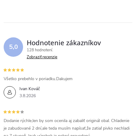
v
l
á
Hodnotenie zákazníkov
d
5,0
128 hodnotení
a
Zobraziť recenzie
c
i
Všetko prebehlo v poriadku.Dakujem
Ivan Kováč
e
3.8.2026
p
r
Dodanie rýchle,len by som ocenila aj zabaliť originál obal. Chladenie
v
je zabudované 2 dní,ale teda musím napísať,že zatiaľ pivko nechladi
na 7 stupeň. Inak výrobok je pekné prevedený.