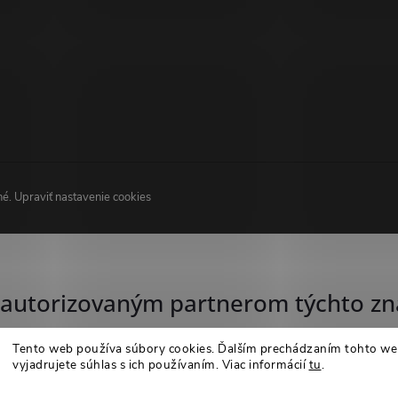
né.
Upraviť nastavenie cookies
autorizovaným partnerom týchto zn
Tento web používa súbory cookies. Ďalším prechádzaním tohto w
vyjadrujete súhlas s ich používaním. Viac informácií
tu
.
Nastavenie