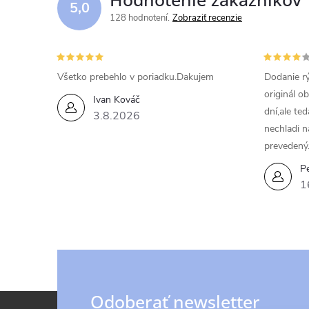
5,0
a
128 hodnotení
Zobraziť recenzie
c
i
Všetko prebehlo v poriadku.Dakujem
Dodanie rý
originál o
e
Ivan Kováč
dní,ale te
3.8.2026
p
nechladi n
prevedený
r
Pe
v
1
k
y
v
ý
Z
Odoberať newsletter