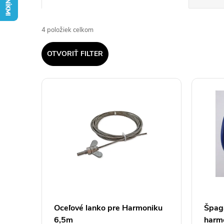
a
4
položiek celkom
d
OTVORIŤ FILTER
e
V
n
ý
i
p
e
i
p
s
r
p
Oceľové lanko pre Harmoniku
Špagá
o
6,5m
harm