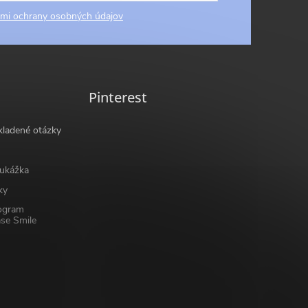
mi ochrany osobných údajov
Pinterest
kladené otázky
ukážka
ky
ogram
se Smile