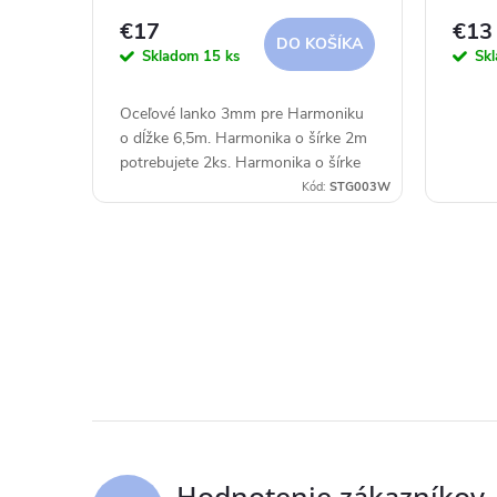
r
d
€17
€13
DO KOŠÍKA
Skladom
15 ks
Sk
o
u
Oceľové lanko 3mm pre Harmoniku
d
k
o dĺžke 6,5m. Harmonika o šírke 2m
potrebujete 2ks. Harmonika o šírke
u
2,9m potrebujete 3ks. Harmonika o
t
Kód:
STG003W
šírke 3,7m potrebujete 4ks.
k
o
t
O
v
v
o
l
v
á
d
Hodnotenie zákazníkov