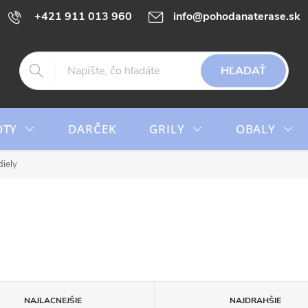
+421 911 013 960
info@pohodanaterase.sk
HĽADAŤ
OTY
DARČEK
GRILY
OBALY
iely
NAJLACNEJŠIE
NAJDRAHŠIE