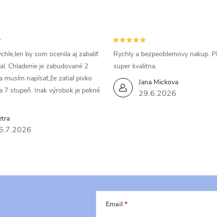
chle,len by som ocenila aj zabaliť
Rychly a bezpeoblemovy nakup. P
bal. Chladenie je zabudované 2
super kvalitna.
da musím napísať,že zatiaľ pivko
Jana Mickova
a 7 stupeň. Inak výrobok je pekné
29.6.2026
.
tra
6.7.2026
Email