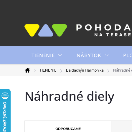
Prejsť
na
obsah
TIENENIE
NÁBYTOK
PL
TIENENIE
Baldachýn Harmonika
Náhradné d
Domov
Náhradné diely
R
ODPORÚČAME