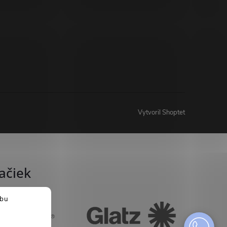
Vytvoril Shoptet
ačiek
ebu