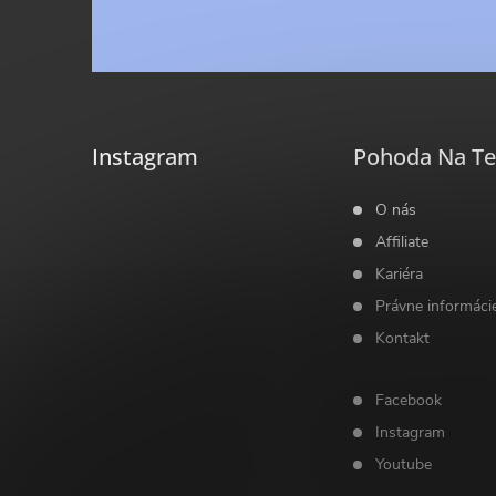
p
á
i
p
s
ä
u
Instagram
Pohoda Na Te
t
O nás
Affiliate
i
Kariéra
Právne informáci
e
Kontakt
Facebook
Instagram
Youtube