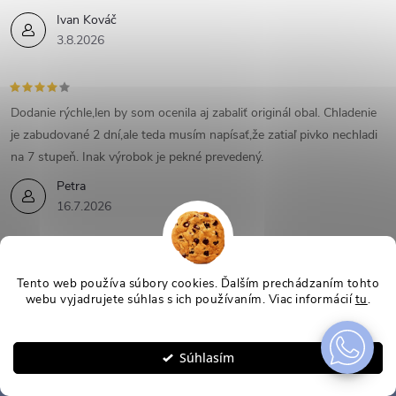
Ivan Kováč
3.8.2026
Dodanie rýchle,len by som ocenila aj zabaliť originál obal. Chladenie
je zabudované 2 dní,ale teda musím napísať,že zatiaľ pivko nechladi
na 7 stupeň. Inak výrobok je pekné prevedený.
Petra
16.7.2026
Tento web používa súbory cookies. Ďalším prechádzaním tohto
webu vyjadrujete súhlas s ich používaním. Viac informácií
tu
.
Odoberať newsletter
Nastavenie
Z
Súhlasím
Email
ODOBERAŤ