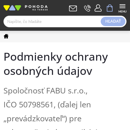
Prejsť
NÁKUPN
KOŠÍK
na
obsah
HĽADAŤ
Domov
Podmienky ochrany
osobných údajov
Spoločnosť FABU s.r.o.,
IČO
50798561,
(ďalej len
„prevádzkovateľ“) pre