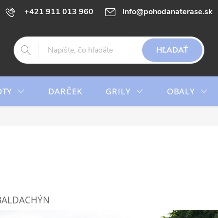
+421 911 013 960
info@pohodanaterase.sk
HĽADAŤ
OTY
DARČEK
GRILY
OBALY
Ý BALDACHÝN