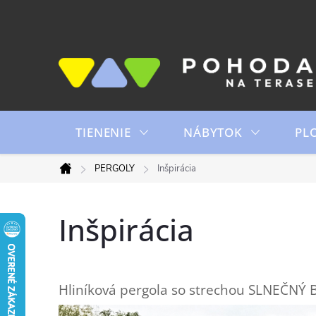
Prejsť
na
obsah
TIENENIE
NÁBYTOK
PL
PERGOLY
Inšpirácia
Domov
Inšpirácia
Hliníková pergola so strechou SLNEČN