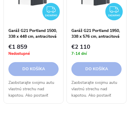
e
p
ZADARMO
ZA
n
ZADARMO
ZADARMO
i
i
Garáž G21 Portland 1500,
Garáž G21 Portland 1950,
s
338 x 448 cm, antracitová
338 x 576 cm, antracitová
e
€1 859
€2 110
p
Nedostupné
7-14 dní
p
r
DO KOŠÍKA
DO KOŠÍKA
r
o
Zaobstarajte svojmu autu
Zaobstarajte svojmu autu
o
vlastnú strechu nad
vlastnú strechu nad
d
kapotou. Ako postaviť
kapotou. Ako postaviť
d
garáž najrýchlejšie a
garáž najrýchlejšie a
u
najlacnejšie? Zmontujte
najlacnejšie? Zmontujte
u
ju! Montovaná plechová
ju! Montovaná plechová
k
O
garáž s roletovými
garáž s roletovými
bránami je...
bránami je...