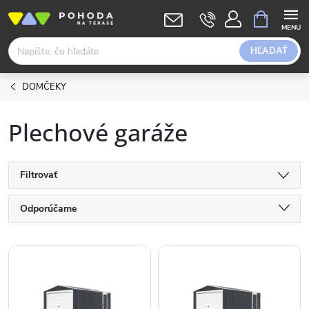
Prejsť
NÁKUPN
KOŠÍK
na
obsah
HĽADAŤ
DOMČEKY
Plechové garáže
Filtrovať
R
Odporúčame
a
Najlacnejšie
V
Najdrahšie
d
ý
Abecedne