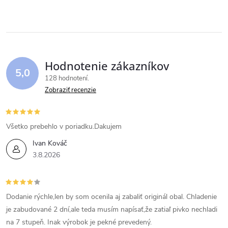
k
v
t
t
l
o
á
o
v
Hodnotenie zákazníkov
d
5,0
v
128 hodnotení
a
Zobraziť recenzie
c
i
Všetko prebehlo v poriadku.Dakujem
Ivan Kováč
e
3.8.2026
p
r
Dodanie rýchle,len by som ocenila aj zabaliť originál obal. Chladenie
v
je zabudované 2 dní,ale teda musím napísať,že zatiaľ pivko nechladi
na 7 stupeň. Inak výrobok je pekné prevedený.