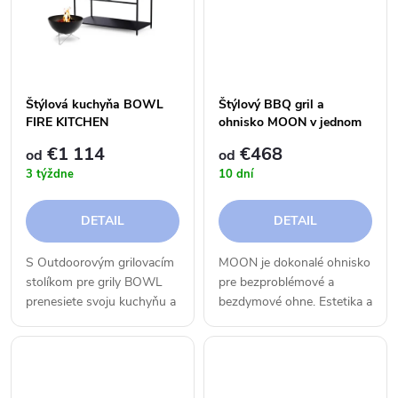
k
t
t
o
o
v
Štýlová kuchyňa BOWL
Štýlový BBQ gril a
FIRE KITCHEN
ohnisko MOON v jednom
v
na drevo a peletky
€1 114
€468
od
od
3 týždne
10 dní
DETAIL
DETAIL
S Outdoorovým grilovacím
MOON je dokonalé ohnisko
stolíkom pre grily BOWL
pre bezproblémové a
prenesiete svoju kuchyňu a
bezdymové ohne. Estetika a
kulinárske grilovacie umenie
funkčnosť sa spájajú do
doslova kamkoľvek.
jedného celku, ktorý
rozdúcha srdcia a
plamene.Nechcete len