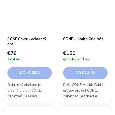
slúži ako pomôcka na
mriežky, takže...
zaistenie ohniska a...
CONE Cover - ochranný
CONE - Health Grid rošt
obal
€78
€156
7-14 dní
Skladom
1 ks
DO KOŠÍKA
DO KOŠÍKA
Ochranný obal pre je
Rošt CONE Health Grid je
určený pre gril CONE.
určený pre gril CONE.
Zabezpečuje vďaka
Zabezpečuje zdravšie
kvalitnému materiálu jeho
grilovanie, a zachovanie
dlhšiu životnosť.
špecifickej chute, ktoré
dodáva drevené uhlie vašim