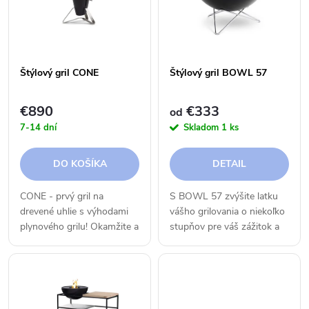
e
p
n
i
i
Štýlový gril CONE
Štýlový gril BOWL 57
s
e
€890
€333
od
p
7-14 dní
Skladom
1 ks
p
r
DO KOŠÍKA
DETAIL
r
o
CONE - prvý gril na
S BOWL 57 zvýšite latku
o
drevené uhlie s výhodami
vášho grilovania o niekoľko
d
plynového grilu! Okamžite a
stupňov pre váš zážitok a
d
plynule regulujte teplo pre
spoločne strávené chvíle.
u
dokonalé grilovanie a
Jednoduchá elegancia a
u
potom si vychutnajte
fascinujúca multifunkčnosť
k
magickú atmosféru
zaisťujú nezabudnuteľné...
otvoreného...