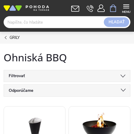
Prejsť
NÁKUPN
KOŠÍK
na
obsah
HĽADAŤ
GRILY
Ohniská BBQ
Filtrovať
R
Odporúčame
a
Najlacnejšie
V
Najdrahšie
d
ý
Abecedne