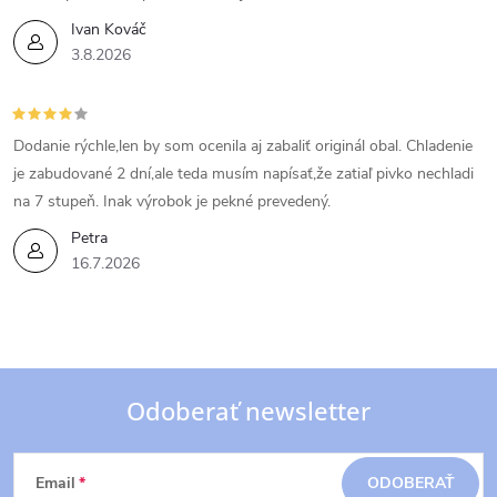
v
Ivan Kováč
3.8.2026
k
y
Dodanie rýchle,len by som ocenila aj zabaliť originál obal. Chladenie
v
je zabudované 2 dní,ale teda musím napísať,že zatiaľ pivko nechladi
ý
na 7 stupeň. Inak výrobok je pekné prevedený.
Petra
p
16.7.2026
i
s
u
Odoberať newsletter
Z
Email
ODOBERAŤ