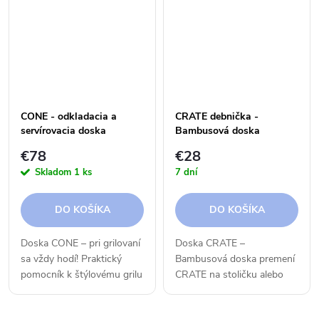
grilovaným pokrmom.
CONE - odkladacia a
CRATE debnička -
servírovacia doska
Bambusová doska
€78
€28
Skladom
1 ks
7 dní
DO KOŠÍKA
DO KOŠÍKA
Doska CONE – pri grilovaní
Doska CRATE –
sa vždy hodí! Praktický
Bambusová doska premení
pomocník k štýlovému grilu
CRATE na stoličku alebo
CONE.
príručný stolík.