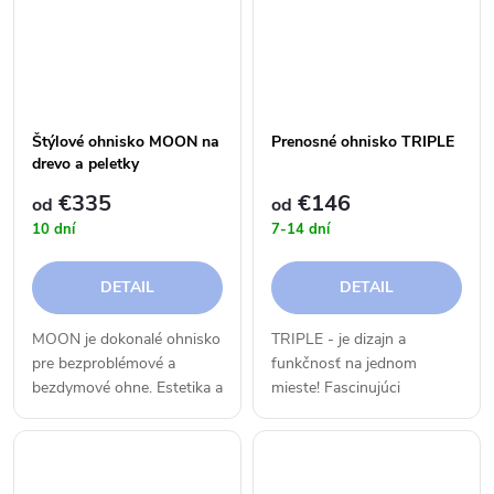
ohnisko?! Vyberte si...
Štýlové ohnisko MOON na
Prenosné ohnisko TRIPLE
drevo a peletky
€335
€146
od
od
10 dní
7-14 dní
DETAIL
DETAIL
MOON je dokonalé ohnisko
TRIPLE - je dizajn a
pre bezproblémové a
funkčnosť na jednom
bezdymové ohne. Estetika a
mieste! Fascinujúci
funkčnosť sa spájajú do
šesťhranný tvar vytvára
jedného celku, ktorý
jasný a priamy pohľad na
rozdúcha srdcia a
plápolajúce plamene. Čistý
plamene.Nechcete len
pocit z ohňa z každej