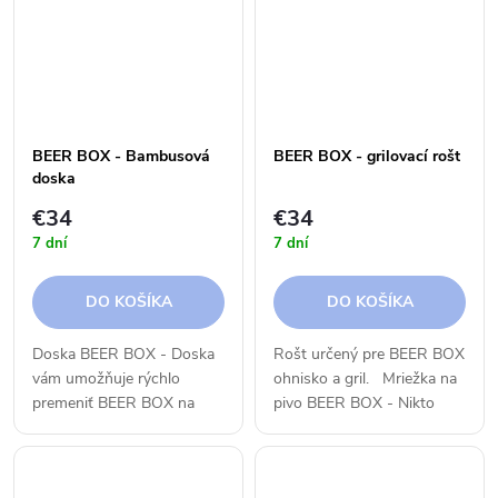
ohnisko?! Vyberte si...
strany. A keď...
BEER BOX - Bambusová
BEER BOX - grilovací rošt
doska
€34
€34
7 dní
7 dní
DO KOŠÍKA
DO KOŠÍKA
Doska BEER BOX - Doska
Rošt určený pre BEER BOX
vám umožňuje rýchlo
ohnisko a gril. Mriežka na
premeniť BEER BOX na
pivo BEER BOX - Nikto
pohodlné sedenie alebo
nebude hladný. Integrované
odkladací stolík. Drážka na
rukoväte umožňujú rýchle a
šťavu po celom obvode
jednoduché postavenie