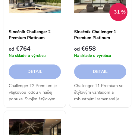
e
p
–31 %
n
i
i
Slnečník Challenger 2
Slnečník Challenger 1
s
Premium Platinum
Premium Platinum
e
€764
€658
od
od
p
Na sklade u výrobcu
Na sklade u výrobcu
p
r
DETAIL
DETAIL
r
o
Challenger T2 Premium je
Challenger T1 Premium so
o
vlajkovou loďou v našej
štýlovým vzhľadom a
d
ponuke. Svojím štýlovým
robustnými ramenami je
d
dizajnom zohľadňuje
vysoko spoľahlivý
u
predovšetkým vaše
slnečník. Je možné sklopiť
u
pohodlie.
ho dozadu a pomocou
k
nožného pedála ho môžete
otočiť o 360 stupňov.