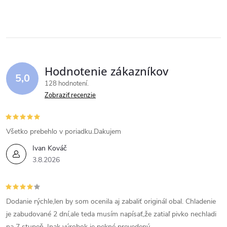
v
l
á
Hodnotenie zákazníkov
d
5,0
128 hodnotení
a
Zobraziť recenzie
c
i
Všetko prebehlo v poriadku.Dakujem
Ivan Kováč
e
3.8.2026
p
r
Dodanie rýchle,len by som ocenila aj zabaliť originál obal. Chladenie
v
je zabudované 2 dní,ale teda musím napísať,že zatiaľ pivko nechladi
na 7 stupeň. Inak výrobok je pekné prevedený.