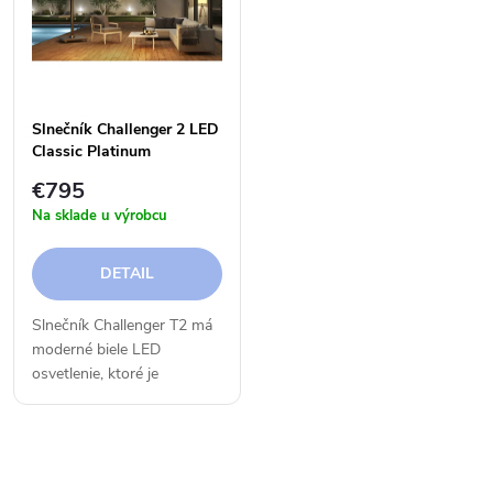
k
t
t
o
o
v
Slnečník Challenger 2 LED
Classic Platinum
v
€795
Na sklade u výrobcu
DETAIL
Slnečník Challenger T2 má
moderné biele LED
osvetlenie, ktoré je
integrované do jeho ramien.
Môže svietiť smerom nahor,
ale aj nadol. Svetelná LED
O
technológia vám umožní...