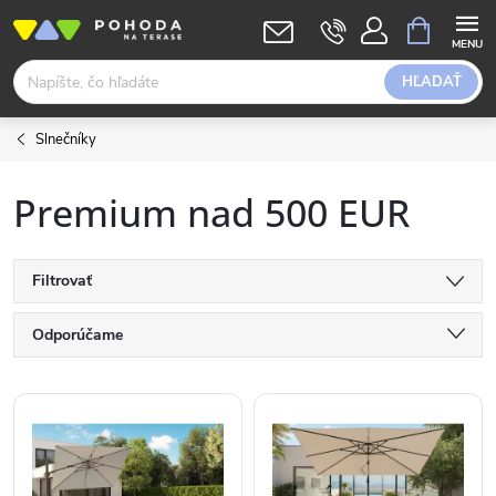
Prejsť
NÁKUPN
KOŠÍK
na
obsah
HĽADAŤ
Slnečníky
Premium nad 500 EUR
Filtrovať
R
Odporúčame
a
Najlacnejšie
V
Najdrahšie
d
ý
Abecedne