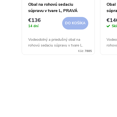
Obal na rohovú sedaciu
Obal 
súpravu v tvare L, PRAVÁ
súpra
350x275x90xh30/45/70 cm
375x
€136
€14
Aerocover
Aero
DO KOŠÍKA
14 dní
Sk
Vodeodolný a priedušný obal na
Vodeod
rohovú sedaciu súpravu v tvare L.
rohovú
Kód:
7885
O
v
l
á