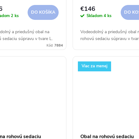
275x90xh30/45/70 cm
375x300x90xh30/45/70
6
€146
cover
Aerocover
DO KOŠÍKA
DO KO
ladom
2 ks
Skladom
4 ks
olný a priedušný obal na
Vodeodolný a priedušný obal 
 sedaciu súpravu v tvare L.
rohovú sedaciu súpravu v tvar
Kód:
7884
Viac za menej
na rohovú sedaciu
Obal na rohovú sedaciu