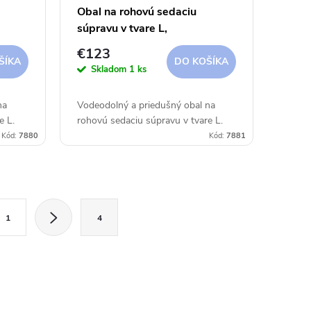
Obal na rohovú sedaciu
súpravu v tvare L,
ROVNORAMENNÁ
€123
 cm
275x275x90xh30/45/70 cm
ŠÍKA
DO KOŠÍKA
Skladom
1 ks
Aerocover
na
Vodeodolný a priedušný obal na
e L.
rohovú sedaciu súpravu v tvare L.
Kód:
7880
Kód:
7881
1
4