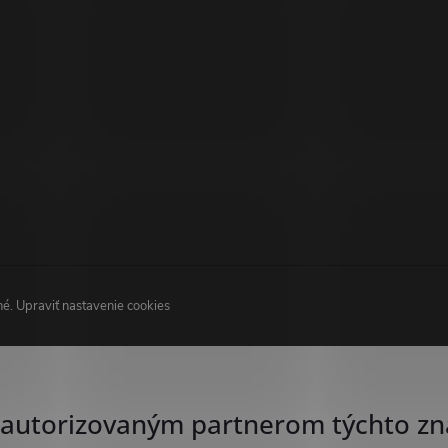
né.
Upraviť nastavenie cookies
autorizovaným partnerom týchto zn