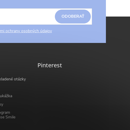
ODOBERAŤ
mi ochrany osobných údajov
Pinterest
kladené otázky
ukážka
ky
ogram
se Smile