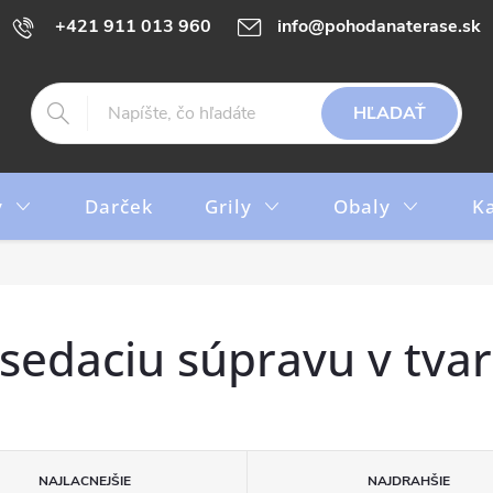
+421 911 013 960
info@pohodanaterase.sk
HĽADAŤ
y
Darček
Grily
Obaly
K
sedaciu súpravu v tvar
NAJLACNEJŠIE
NAJDRAHŠIE