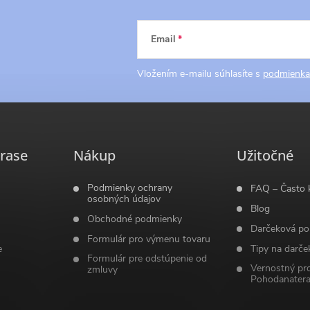
Email
Vložením e-mailu súhlasíte s
podmienka
rase
Nákup
Užitočné
Podmienky ochrany
FAQ – Často 
osobných údajov
Blog
Obchodné podmienky
Darčeková po
Formulár pro výmenu tovaru
e
Tipy na darče
Formulár pre odstúpenie od
Vernostný pr
zmluvy
Pohodanatera