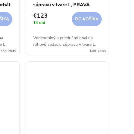
hrbát,
súpravu v tvare L, PRAVÁ
0 cm
325x255x90xh30/45/70 cm
€123
Aerocover
ŠÍKA
DO KOŠÍKA
14 dní
na
Vodeodolný a priedušný obal na
e L.
rohovú sedaciu súpravu v tvare L.
Kód:
7949
Kód:
7883