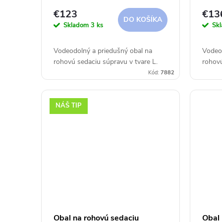
325x255x90xh30/45/70 cm
350x
r
d
€123
€13
Aerocover
Aero
DO KOŠÍKA
Skladom
3 ks
Sk
o
u
Vodeodolný a priedušný obal na
Vodeod
d
k
rohovú sedaciu súpravu v tvare L.
rohovú
Kód:
7882
u
t
NÁŠ TIP
k
o
t
v
o
v
Obal na rohovú sedaciu
Obal 