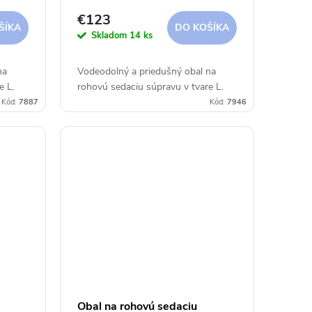
 cm
ĽAVÁ 330x255x100x70 cm
€123
Aerocover
ŠÍKA
DO KOŠÍKA
Skladom
14 ks
na
Vodeodolný a priedušný obal na
e L.
rohovú sedaciu súpravu v tvare L.
Kód:
7887
Kód:
7946
Obal na rohovú sedaciu