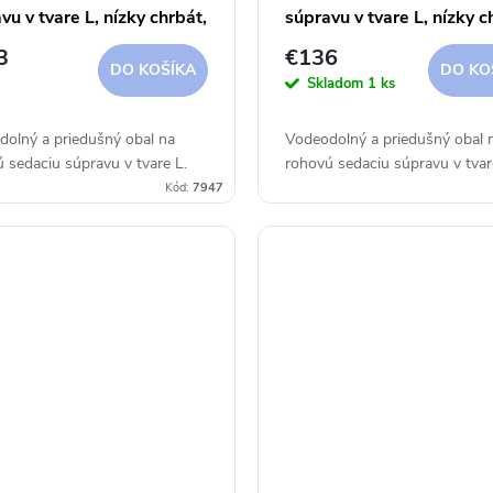
vu v tvare L, nízky chrbát,
súpravu v tvare L, nízky c
Á 330x255x100x70 cm
PRAVÁ 355x275x100x7
3
€136
cover
Aerocover
DO KOŠÍKA
DO KO
Skladom
1 ks
olný a priedušný obal na
Vodeodolný a priedušný obal 
 sedaciu súpravu v tvare L.
rohovú sedaciu súpravu v tvar
Kód:
7947