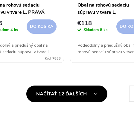
na rohovú sedaciu
Obal na rohovú sedaciu
vu v tvare L, PRAVÁ
súpravu v tvare L,
300x90xh30/45/70 cm
ROVNORAMENNÁ
6
€118
cover
255x255x90xh30/45/70
DO KOŠÍKA
DO KO
ladom
4 ks
Skladom
6 ks
Aerocover
olný a priedušný obal na
Vodeodolný a priedušný obal 
 sedaciu súpravu v tvare L.
rohovú sedaciu súpravu v tvar
Kód:
7888
S
NAČÍTAŤ 12 ĎALŠÍCH
t
r
á
n