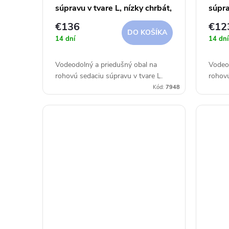
súpravu v tvare L, nízky chrbát,
súpra
ĽAVÁ 355x275x100x70 cm
PRAV
€136
€12
Aerocover
Aero
DO KOŠÍKA
14 dní
14 dní
Vodeodolný a priedušný obal na
Vodeod
rohovú sedaciu súpravu v tvare L.
rohovú
Kód:
7948