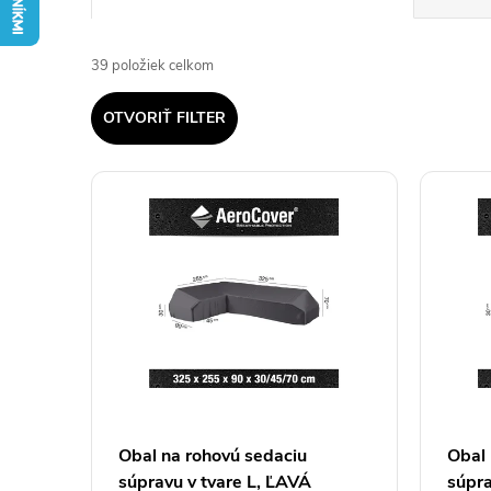
a
39
položiek celkom
d
OTVORIŤ FILTER
e
V
n
ý
i
p
e
i
p
s
r
p
Obal na rohovú sedaciu
Obal 
o
súpravu v tvare L, ĽAVÁ
súpra