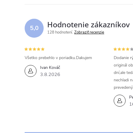
d
a
Hodnotenie zákazníkov
c
5,0
128 hodnotení
Zobraziť recenzie
i
e
Všetko prebehlo v poriadku.Dakujem
Dodanie rý
p
originál o
Ivan Kováč
dní,ale te
r
3.8.2026
nechladi n
v
prevedený
k
Pe
1
y
v