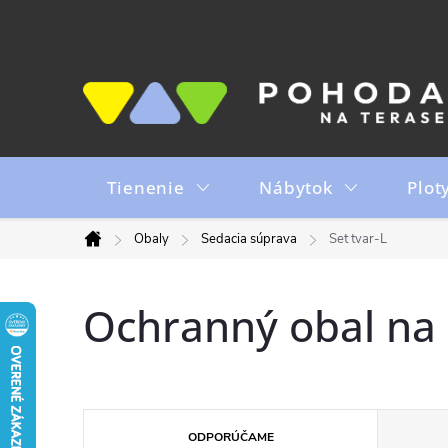
Prejsť
na
obsah
Tienenie
Nábytok
Plot
Obaly
Sedacia súprava
Set tvar-L
Domov
Ochranný obal na 
R
ODPORÚČAME