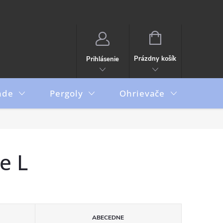
NÁKUPNÝ
KOŠÍK
Prázdny košík
Prihlásenie
ade
Pergoly
Ohrievače
Boxy
e L
ABECEDNE