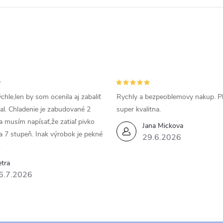
k
o
v
a
n
i
chle,len by som ocenila aj zabaliť
Rychly a bezpeoblemovy nakup. P
e
bal. Chladenie je zabudované 2
super kvalitna.
da musím napísať,že zatiaľ pivko
Jana Mickova
a 7 stupeň. Inak výrobok je pekné
29.6.2026
.
tra
6.7.2026