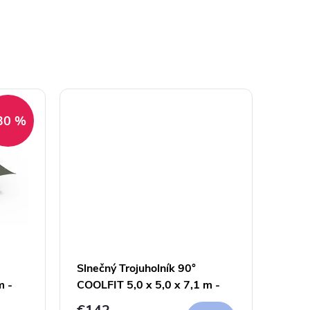
30 %
Slnečný Trojuholník 90°
m -
COOLFIT 5,0 x 5,0 x 7,1 m -
285g