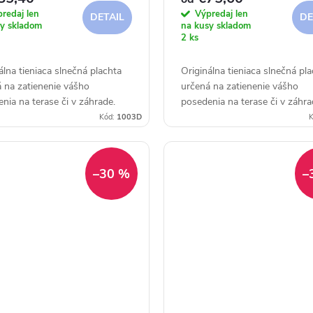
redaj len
Výpredaj len
DETAIL
DE
y skladom
na kusy skladom
2 ks
álna tieniaca slnečná plachta
Originálna tieniaca slnečná pl
 na zatienenie vášho
určená na zatienenie vášho
nia na terase či v záhrade.
posedenia na terase či v záhra
Kód:
1003D
K
–30 %
–