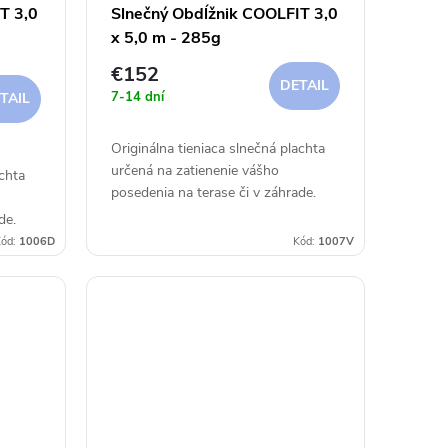
T 3,0
Slnečný Obdĺžnik COOLFIT 3,0
x 5,0 m - 285g
€152
DETAIL
7-14 dní
TAIL
Originálna tieniaca slnečná plachta
určená na zatienenie vášho
achta
posedenia na terase či v záhrade.
de.
ód:
1006D
Kód:
1007V