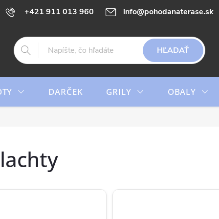
+421 911 013 960
info@pohodanaterase.sk
HĽADAŤ
OTY
DARČEK
GRILY
OBALY
lachty