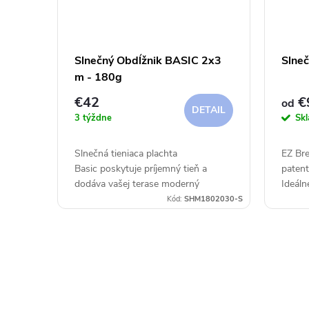
Slnečný Obdĺžnik BASIC 2x3
Slne
m - 180g
€42
€
od
DETAIL
3 týždne
Sk
Slnečná tieniaca plachta
EZ Bre
Basic poskytuje príjemný tieň a
paten
dodáva vašej terase moderný
Ideáln
nádych.
komerč
Kód:
SHM1802030-S
záhrad
Možno.
O
v