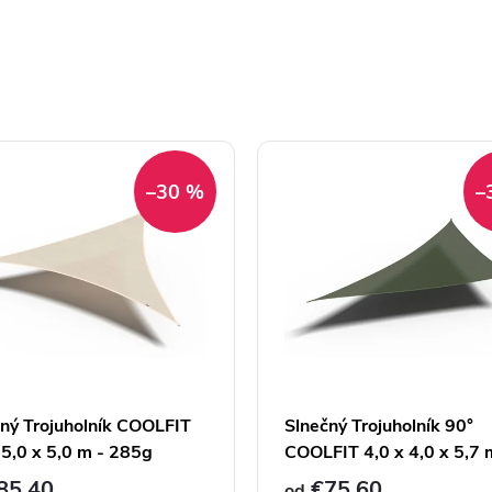
–30 %
–
ný Trojuholník COOLFIT
Slnečný Trojuholník 90°
 5,0 x 5,0 m - 285g
COOLFIT 4,0 x 4,0 x 5,7 
285g
85,40
€75,60
od