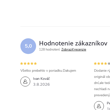
l
á
d
a
Hodnotenie zákazníkov
c
5,0
128 hodnotení
Zobraziť recenzie
i
e
Všetko prebehlo v poriadku.Dakujem
Dodanie rý
p
originál o
Ivan Kováč
dní,ale te
r
3.8.2026
nechladi n
v
prevedený
k
Pe
1