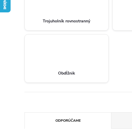
Trojuholník rovnostranný
Obdĺžnik
R
ODPORÚČAME