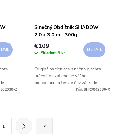
OW
Slnečný Obdĺžnik SHADOW
2,0 x 3,0 m - 300g
€109
TAIL
DETAIL
Skladom
3 ks
achta
Originálna tieniaca slnečná plachta
určená na zatienenie vášho
de.
posedenia na terase či v záhrade.
502030-Z
Kód:
SHR3002030-X
1
7