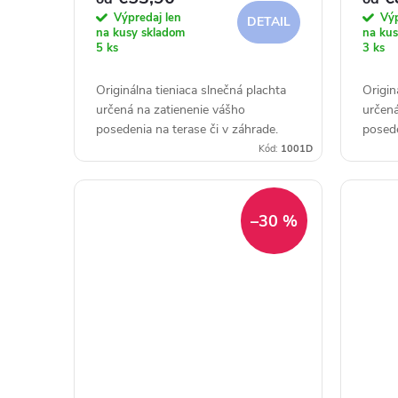
r
d
Výpredaj len
Výp
DETAIL
o
na kusy skladom
na kus
u
5 ks
3 ks
d
k
Originálna tieniaca slnečná plachta
Origin
určená na zatienenie vášho
určená
u
t
posedenia na terase či v záhrade.
posede
Kód:
1001D
k
o
t
v
–30 %
o
v