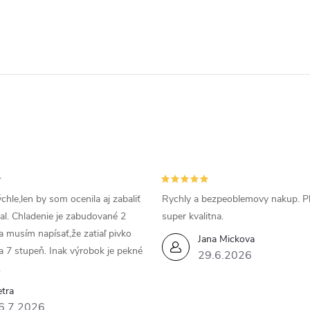
r
á
n
k
o
v
a
n
i
chle,len by som ocenila aj zabaliť
Rychly a bezpeoblemovy nakup. P
e
bal. Chladenie je zabudované 2
super kvalitna.
da musím napísať,že zatiaľ pivko
Jana Mickova
a 7 stupeň. Inak výrobok je pekné
29.6.2026
.
tra
6.7.2026