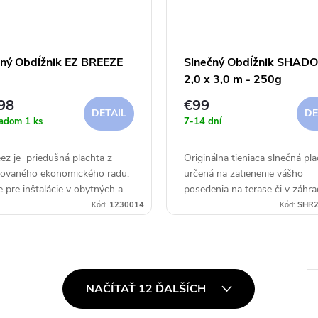
čný Obdĺžnik EZ BREEZE
Slnečný Obdĺžnik SHAD
2,0 x 3,0 m - 250g
98
€99
DETAIL
DE
ladom
1 ks
7-14 dní
ez je priedušná plachta z
Originálna tieniaca slnečná pl
tovaného ekonomického radu.
určená na zatienenie vášho
e pre inštalácie v obytných a
posedenia na terase či v záhra
ných priestoroch, na
Kód:
1230014
Kód:
SHR2
ách, terasách a pri bazénoch.
..
S
NAČÍTAŤ 12 ĎALŠÍCH
t