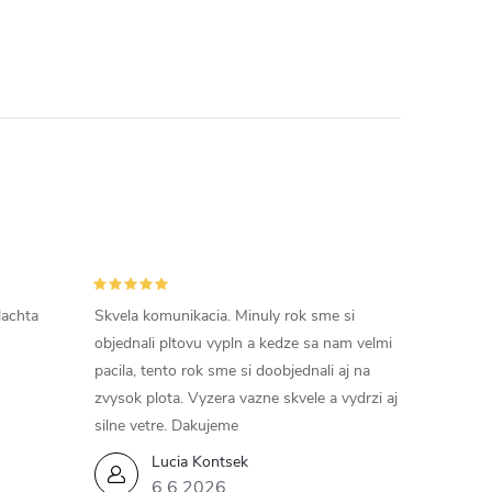
lachta
Skvela komunikacia. Minuly rok sme si
objednali pltovu vypln a kedze sa nam velmi
pacila, tento rok sme si doobjednali aj na
zvysok plota. Vyzera vazne skvele a vydrzi aj
silne vetre. Dakujeme
Lucia Kontsek
6.6.2026