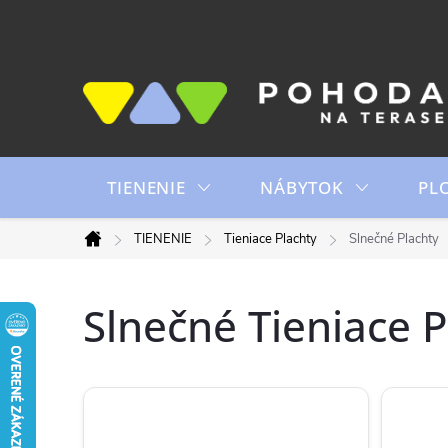
Prejsť
na
obsah
TIENENIE
NÁBYTOK
PL
TIENENIE
Tieniace Plachty
Slnečné Plachty
Domov
Slnečné Tieniace P