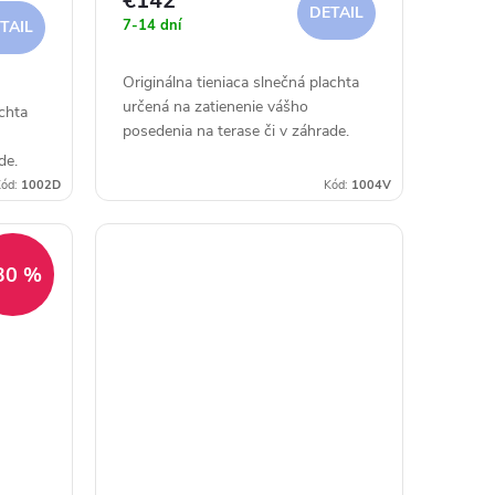
€142
DETAIL
7-14 dní
TAIL
Originálna tieniaca slnečná plachta
určená na zatienenie vášho
achta
posedenia na terase či v záhrade.
de.
ód:
1002D
Kód:
1004V
30 %