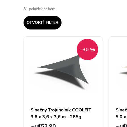
a
81
položiek celkom
d
OTVORIŤ FILTER
e
V
n
–30 %
ý
i
p
e
i
p
s
r
p
Slnečný Trojuholník COOLFIT
Slneč
o
3,6 x 3,6 x 3,6 m - 285g
5,0 x
€53,90
€
od
od