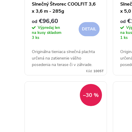
Slnečný Štvorec COOLFIT 3,6
Slneč
x 3,6 m - 285g
x 5,0
€96,60
€
od
od
Výpredaj len
Výp
DETAIL
na kusy skladom
na kus
3 ks
1 ks
Originálna tieniaca slnečná plachta
Origin
určená na zatienenie vášho
určená
posedenia na terase či v záhrade.
posede
Kód:
1005T
–30 %