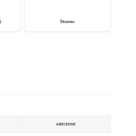
ý
Štvorec
ABECEDNE