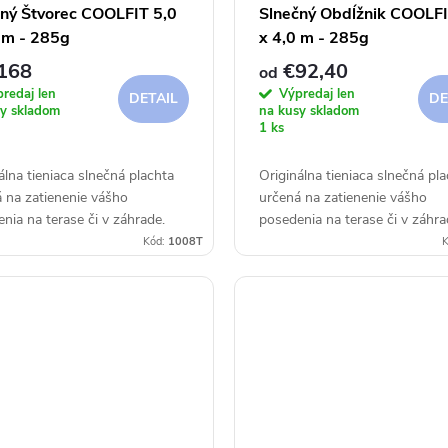
ný Štvorec COOLFIT 5,0
Slnečný Obdĺžnik COOLFI
 m - 285g
x 4,0 m - 285g
168
€92,40
od
redaj len
Výpredaj len
DETAIL
DE
y skladom
na kusy skladom
1 ks
álna tieniaca slnečná plachta
Originálna tieniaca slnečná pl
 na zatienenie vášho
určená na zatienenie vášho
nia na terase či v záhrade.
posedenia na terase či v záhra
Kód:
1008T
K