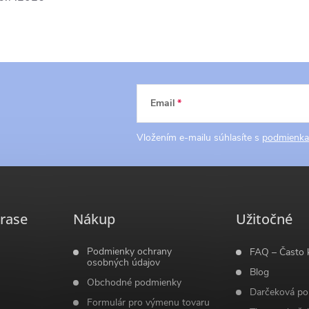
Email
Vložením e-mailu súhlasíte s
podmienka
rase
Nákup
Užitočné
Podmienky ochrany
FAQ – Často 
osobných údajov
Blog
Obchodné podmienky
Darčeková po
Formulár pro výmenu tovaru