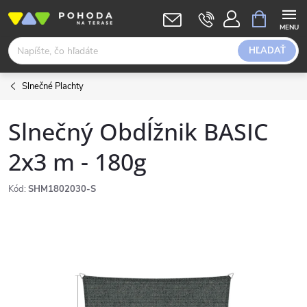
Prejsť
NÁKUPN
KOŠÍK
na
obsah
HĽADAŤ
Slnečné Plachty
Slnečný Obdĺžnik BASIC
2x3 m - 180g
Kód:
SHM1802030-S