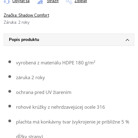
Opýtať sa
Strážiť
Zdieľať
Značka:
Shadow Comfort
Záruka
:
2 roky
Popis produktu
vyrobená z materiálu HDPE 180 g/m²
záruka 2 roky
ochrana pred UV žiarením
rohové krúžky z nehrdzavejúcej ocele 316
plachta má konkávny tvar (vykrojenie je približne 5 %
dĺžky strany)