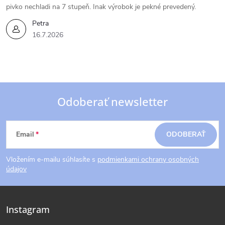
pivko nechladi na 7 stupeň. Inak výrobok je pekné prevedený.
Petra
16.7.2026
Odoberať newsletter
Z
Email
ODOBERAŤ
á
Vložením e-mailu súhlasíte s
podmienkami ochrany osobných
p
údajov
ä
Instagram
t