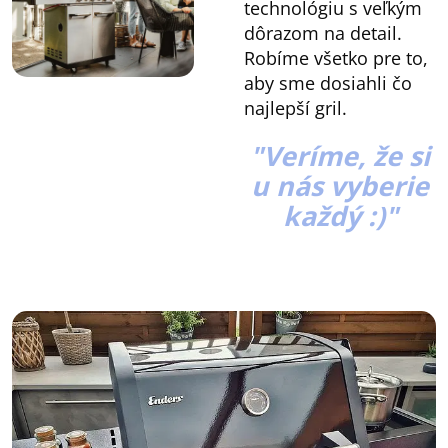
technológiu s veľkým
dôrazom na detail.
Robíme všetko pre to,
aby sme dosiahli čo
najlepší gril.
"
Veríme, že si
u nás vyberie
každý :)
"