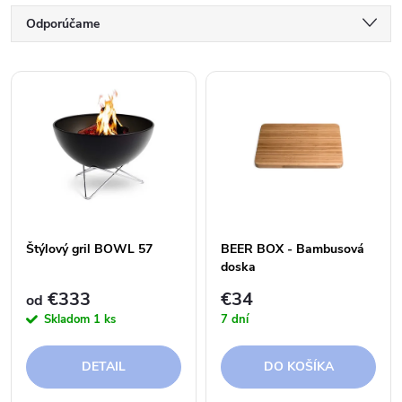
R
Odporúčame
a
Najlacnejšie
V
Najdrahšie
d
ý
Abecedne
e
p
n
i
i
Štýlový gril BOWL 57
BEER BOX - Bambusová
s
doska
e
€333
€34
od
p
Skladom
1 ks
7 dní
p
r
DETAIL
DO KOŠÍKA
r