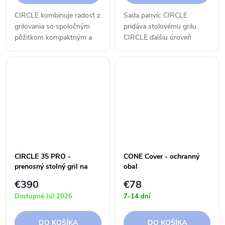
CIRCLE kombinuje radosť z
Sada panvíc CIRCLE
grilovania so spoločným
pridáva stolovému grilu
pôžitkom kompaktným a
CIRCLE ďalšiu úroveň
nekomplikovaným
varenia. Presne padnúci
spôsobom a prináša
poistný krúžok sa vkladá
grilovanie na otvorenom
pod liatinovú dosku a
ohni kamkoľvek si želáte.
poskytuje priestor pre šesť
Tento multifunkčný...
panvíc, ktoré...
CIRCLE 35 PRO -
CONE Cover - ochranný
prenosný stolný gril na
obal
bioetanol
€390
€78
Dostupné Júl 2026
7-14 dní
DO KOŠÍKA
DO KOŠÍKA