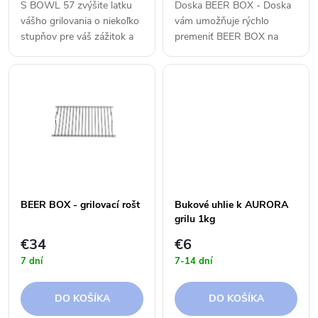
o
S BOWL 57 zvýšite latku
Doska BEER BOX - Doska
o
vášho grilovania o niekoľko
vám umožňuje rýchlo
d
stupňov pre váš zážitok a
premeniť BEER BOX na
d
spoločne strávené chvíle.
pohodlné sedenie alebo
u
Jednoduchá elegancia a
odkladací stolík. Drážka na
u
fascinujúca multifunkčnosť
šťavu po celom obvode
k
zaisťujú nezabudnuteľné...
slúži ako pomôcka na
zaistenie ohniska a...
k
t
t
o
o
v
BEER BOX - grilovací rošt
Bukové uhlie k AURORA
grilu 1kg
v
€34
€6
7 dní
7-14 dní
DO KOŠÍKA
DO KOŠÍKA