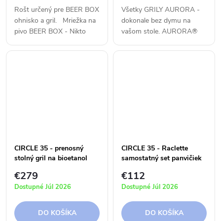
Rošt určený pre BEER BOX
Všetky GRILY AURORA -
ohnisko a gril. Mriežka na
dokonale bez dymu na
pivo BEER BOX - Nikto
vašom stole. AURORA®
nebude hladný. Integrované
ponúka veľa výhod a
rukoväte umožňujú rýchle a
možností. Avšak dym
jednoduché postavenie
medzi ne nepatrí. Zatiaľ čo
mriežky, takže...
iné stolové grily na drevené
uhlie chrlia dym...
CIRCLE 35 - prenosný
CIRCLE 35 - Raclette
stolný gril na bioetanol
samostatný set panvičiek
€279
€112
Dostupné Júl 2026
Dostupné Júl 2026
DO KOŠÍKA
DO KOŠÍKA