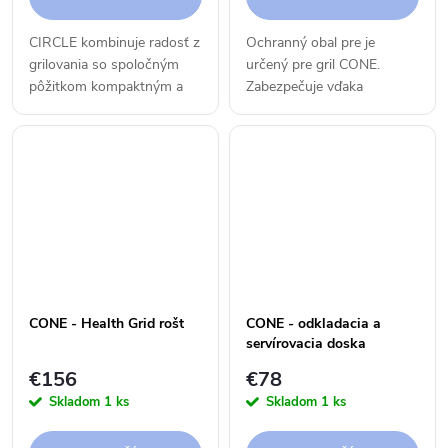
CIRCLE kombinuje radosť z
Ochranný obal pre je
grilovania so spoločným
určený pre gril CONE.
pôžitkom kompaktným a
Zabezpečuje vďaka
nekomplikovaným
kvalitnému materiálu jeho
spôsobom a prináša
dlhšiu životnosť.
grilovanie na otvorenom
ohni kamkoľvek si želáte.
Tento multifunkčný...
CONE - Health Grid rošt
CONE - odkladacia a
servírovacia doska
€156
€78
Skladom
1 ks
Skladom
1 ks