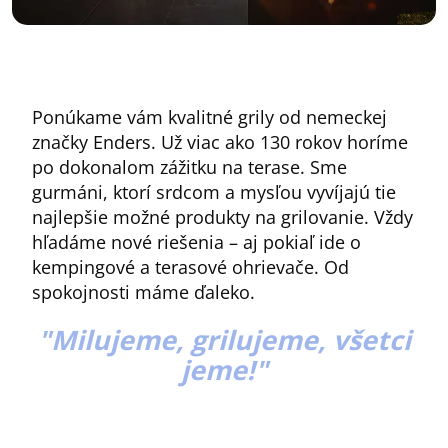
Ponúkame vám kvalitné grily od nemeckej
značky Enders. Už viac ako 130 rokov horíme
po dokonalom zážitku na terase. Sme
gurmáni, ktorí srdcom a mysľou vyvíjajú tie
najlepšie možné produkty na grilovanie. Vždy
hľadáme nové riešenia – aj pokiaľ ide o
kempingové a terasové ohrievače. Od
spokojnosti máme ďaleko.
"M
ilujeme, grilujeme, všetci
jeme!
"