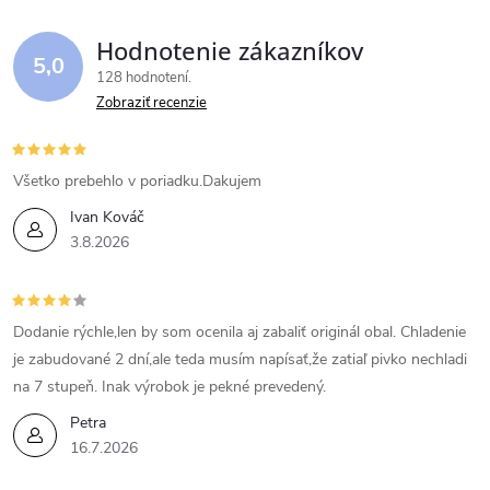
o
i
v
Hodnotenie zákazníkov
5,0
a
e
128 hodnotení
n
Zobraziť recenzie
p
i
e
r
Všetko prebehlo v poriadku.Dakujem
v
Ivan Kováč
3.8.2026
k
y
Dodanie rýchle,len by som ocenila aj zabaliť originál obal. Chladenie
v
je zabudované 2 dní,ale teda musím napísať,že zatiaľ pivko nechladi
ý
na 7 stupeň. Inak výrobok je pekné prevedený.
Petra
p
16.7.2026
i