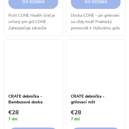
DO KOŠÍKA
DO KOŠÍKA
Rošt CONE Health Grid je
Doska CONE – pri grilovaní
určený pre gril CONE.
sa vždy hodí! Praktický
Zabezpečuje zdravšie
pomocník k štýlovému grilu
grilovanie, a zachovanie
CONE.
špecifickej chute, ktoré
dodáva drevené uhlie vašim
grilovaným pokrmom.
CRATE debnička -
CRATE debnička -
Bambusová doska
grilovací rošt
€28
€28
7 dní
7 dní