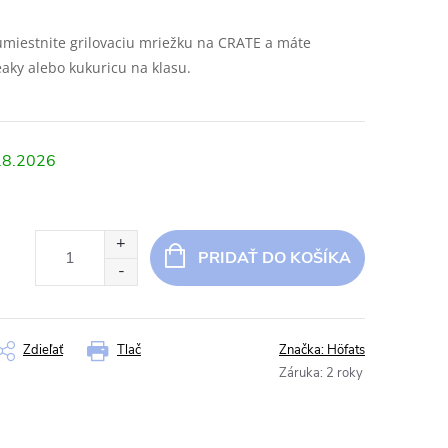
miestnite grilovaciu mriežku na CRATE a máte
eaky alebo kukuricu na klasu.
.8.2026
PRIDAŤ DO KOŠÍKA
Zdieľať
Tlač
Značka:
Höfats
Záruka
:
2 roky