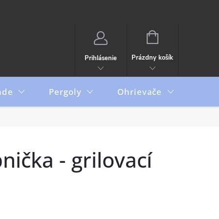
NÁKUPNÝ
KOŠÍK
Prázdny košík
Prihlásenie
ade
Pergoly
Ohrievače
Boxy
ička - grilovací