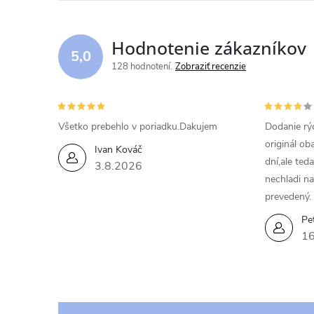
Hodnotenie zákazníkov
5,0
128 hodnotení
Zobraziť recenzie
Všetko prebehlo v poriadku.Dakujem
Dodanie rýc
originál ob
Ivan Kováč
dní,ale ted
3.8.2026
nechladi na
prevedený.
Pe
16