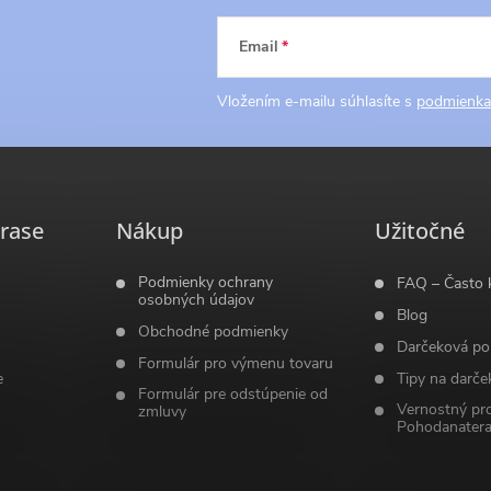
Email
Vložením e-mailu súhlasíte s
podmienka
rase
Nákup
Užitočné
Podmienky ochrany
FAQ – Často 
osobných údajov
Blog
Obchodné podmienky
Darčeková po
Formulár pro výmenu tovaru
e
Tipy na darče
Formulár pre odstúpenie od
Vernostný pr
zmluvy
Pohodanatera