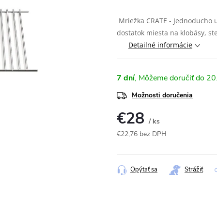
Mriežka CRATE - Jednoducho u
dostatok miesta na klobásy, st
Detailné informácie
7 dní
20
Možnosti doručenia
€28
/ ks
€22,76 bez DPH
Jednotková
cena:
Opýtať sa
Strážiť