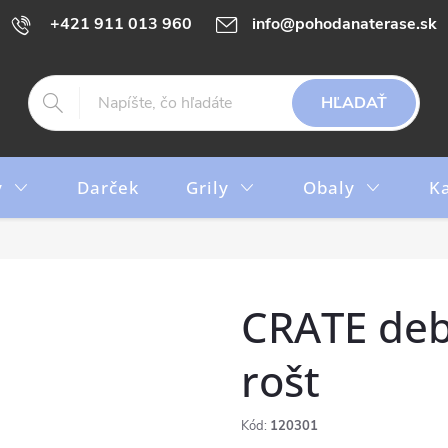
+421 911 013 960
info@pohodanaterase.sk
HĽADAŤ
y
Darček
Grily
Obaly
K
CRATE debn
rošt
Kód:
120301