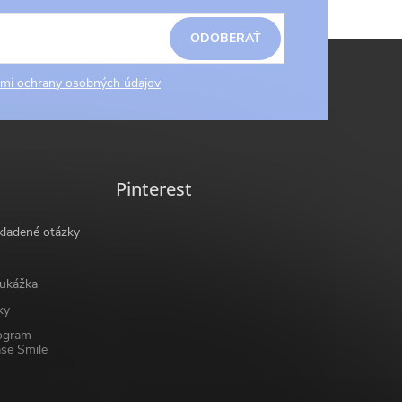
ODOBERAŤ
mi ochrany osobných údajov
Pinterest
kladené otázky
ukážka
ky
ogram
se Smile