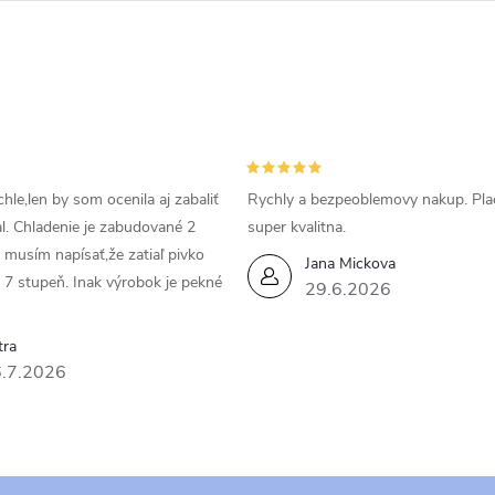
hle,len by som ocenila aj zabaliť
Rychly a bezpeoblemovy nakup. Pla
al. Chladenie je zabudované 2
super kvalitna.
a musím napísať,že zatiaľ pivko
Jana Mickova
 7 stupeň. Inak výrobok je pekné
29.6.2026
tra
.7.2026