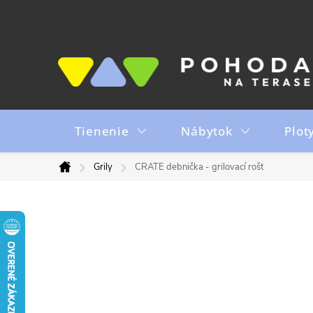
Prejsť
na
obsah
Tienenie
Nábytok
Plot
Grily
CRATE debnička - grilovací rošt
Domov