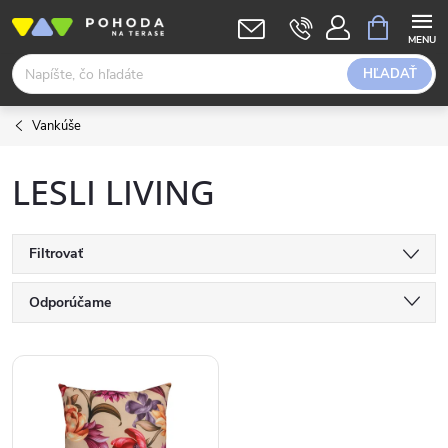
Prejsť
NÁKUPN
KOŠÍK
na
obsah
HĽADAŤ
Vankúše
LESLI LIVING
Filtrovať
R
Odporúčame
a
Najlacnejšie
V
Najdrahšie
d
ý
Abecedne