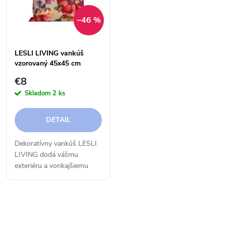
e
p
–46 %
n
i
i
LESLI LIVING vankúš
s
vzorovaný 45x45 cm
e
€8
p
Skladom
2 ks
p
r
DETAIL
r
o
Dekoratívny vankúš LESLI
o
LIVING dodá vášmu
d
exteriéru a vonkajšiemu
d
nábytku farby, vzory a
u
skvelú náladu.
u
k
O