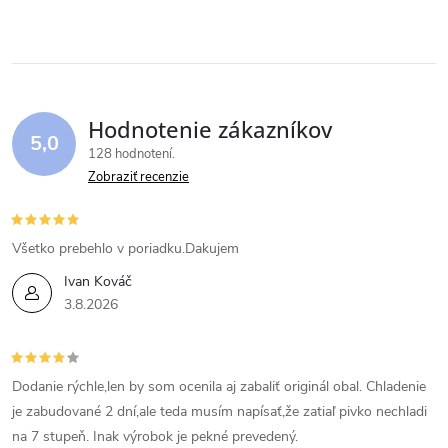
k
v
t
t
l
o
á
o
v
Hodnotenie zákazníkov
d
5,0
v
128 hodnotení
a
Zobraziť recenzie
c
i
Všetko prebehlo v poriadku.Dakujem
Ivan Kováč
e
3.8.2026
p
r
Dodanie rýchle,len by som ocenila aj zabaliť originál obal. Chladenie
v
je zabudované 2 dní,ale teda musím napísať,že zatiaľ pivko nechladi
na 7 stupeň. Inak výrobok je pekné prevedený.