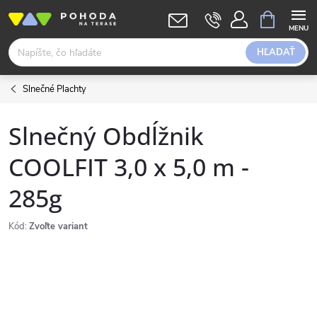
Prejsť
NÁKUPN
KOŠÍK
na
obsah
HĽADAŤ
Slnečné Plachty
Slnečný Obdĺžnik
COOLFIT 3,0 x 5,0 m -
285g
Kód:
Zvoľte variant