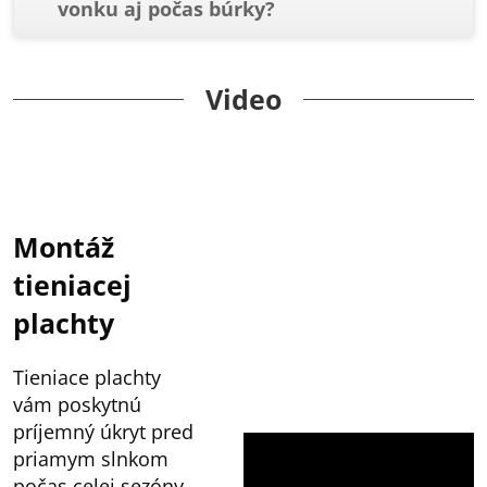
vonku aj počas búrky?
Video
Montáž
tieniacej
plachty
Tieniace plachty
vám poskytnú
príjemný úkryt pred
priamym slnkom
počas celej sezóny.