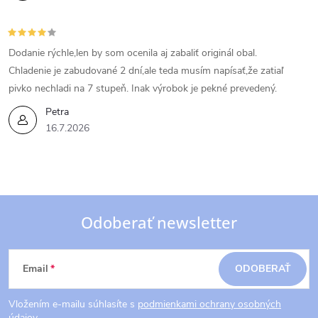
Dodanie rýchle,len by som ocenila aj zabaliť originál obal.
Chladenie je zabudované 2 dní,ale teda musím napísať,že zatiaľ
pivko nechladi na 7 stupeň. Inak výrobok je pekné prevedený.
Petra
16.7.2026
Odoberať newsletter
Z
Email
ODOBERAŤ
á
Vložením e-mailu súhlasíte s
podmienkami ochrany osobných
údajov