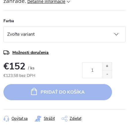
záhrade.
Detailné informácie
Farba
Možnosti doručenia
€152
/ ks
€123,58 bez DPH
Jednotková
cena:
PRIDAŤ DO KOŠÍKA
Opýtať sa
Strážiť
Zdieľať