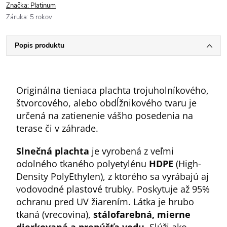
Značka:
Platinum
Záruka
:
5 rokov
Popis produktu
Originálna tieniaca plachta trojuholníkového,
štvorcového, alebo obdĺžnikového tvaru je
určená na zatienenie vášho posedenia na
terase či v záhrade.
Slnečná plachta
je vyrobená z veľmi
odolného tkaného polyetylénu
HDPE
(High-
Density PolyEthylen), z ktorého sa vyrábajú aj
vodovodné plastové trubky. Poskytuje až 95%
ochranu pred UV žiarením. Látka je hrubo
tkaná (vrecovina),
stálofarebná, mierne
dierkovaná a prepúšťa vodu
. Slúži ako