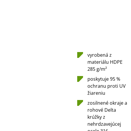
vyrobená z
materiálu HDPE
285 g/m²
poskytuje 95 %
ochranu proti UV
žiareniu
zosilnené okraje a
rohové Delta
krúžky z
nehrdzavejúcej
ocele 316