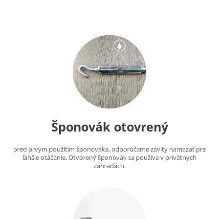
Šponovák otovrený
pred prvým použitím šponováka, odporúčame závity namazať pre
ľahšie otáčanie. Otvorený šponovák sa používa v privátnych
záhradách.