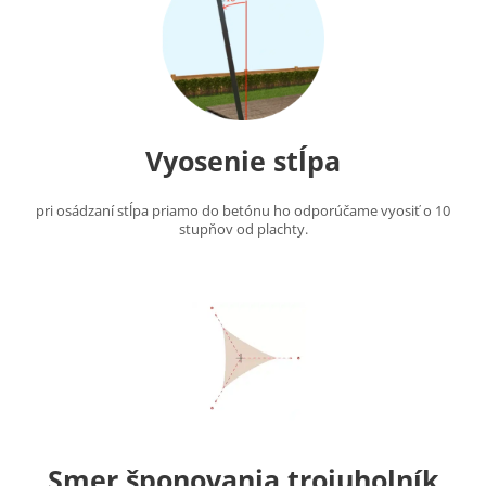
Vyosenie stĺpa
pri osádzaní stĺpa priamo do betónu ho odporúčame vyosiť o 10
stupňov od plachty.
Smer šponovania trojuholník