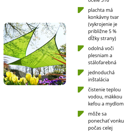
plachta má
konkávny tvar
(vykrojenie je
približne 5 %
dĺžky strany)
odolná voči
plesniam a
stálofarebná
jednoduchá
inštalácia
čistenie teplou
vodou, mäkkou
kefou a mydlom
môže sa
ponechať vonku
počas celej