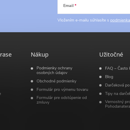
Email
Vložením e-mailu súhlasíte s
podmienka
rase
Nákup
Užitočné
Podmienky ochrany
FAQ – Často 
osobných údajov
Blog
Obchodné podmienky
Darčeková po
Formulár pro výmenu tovaru
e
Tipy na darče
Formulár pre odstúpenie od
Vernostný pr
zmluvy
Pohodanatera