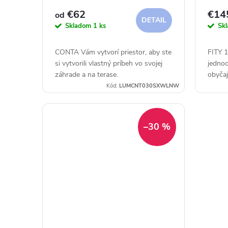
r
d
€62
€14
od
DETAIL
Skladom
1 ks
Sk
o
u
CONTA Vám vytvorí priestor, aby ste
FITY 1
d
k
si vytvorili vlastný príbeh vo svojej
jednod
záhrade a na terase.
obyča
u
životo
t
Kód:
LUMCNT030SXWLNW
svojej 
Prítom
k
o
–30 %
t
v
o
v