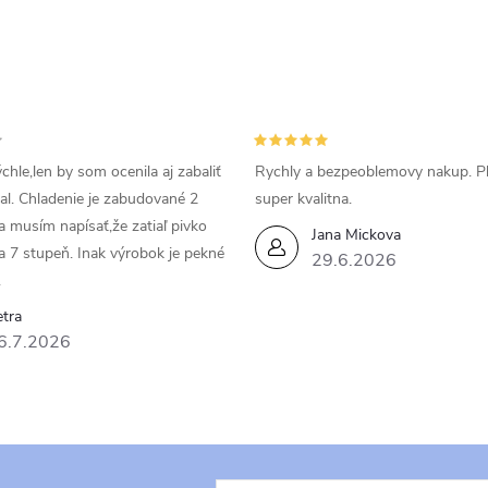
chle,len by som ocenila aj zabaliť
Rychly a bezpeoblemovy nakup. P
bal. Chladenie je zabudované 2
super kvalitna.
da musím napísať,že zatiaľ pivko
Jana Mickova
a 7 stupeň. Inak výrobok je pekné
29.6.2026
.
tra
6.7.2026