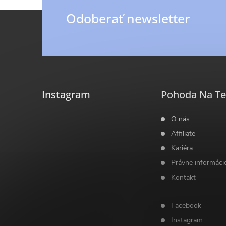
ý
Z
Odoberať newsletter
p
á
i
p
s
ä
u
Instagram
Pohoda Na Te
t
O nás
Affiliate
i
Kariéra
Právne informáci
e
Kontakt
Facebook
Instagram