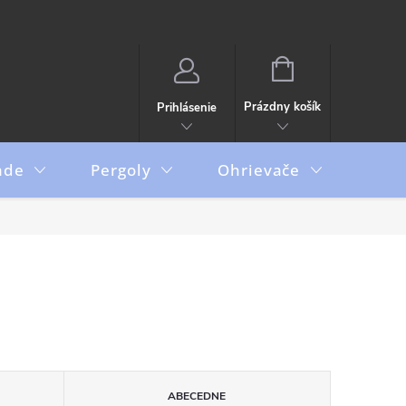
NÁKUPNÝ
KOŠÍK
Prázdny košík
Prihlásenie
ade
Pergoly
Ohrievače
Boxy
ABECEDNE