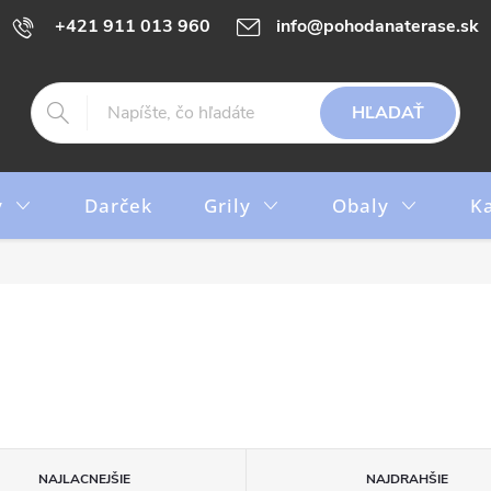
+421 911 013 960
info@pohodanaterase.sk
HĽADAŤ
y
Darček
Grily
Obaly
K
NAJLACNEJŠIE
NAJDRAHŠIE