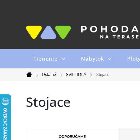
Prejsť
na
obsah
Tienenie
Nábytok
Plot
Ostatné
SVIETIDLÁ
Stojace
Domov
Stojace
R
ODPORÚČAME