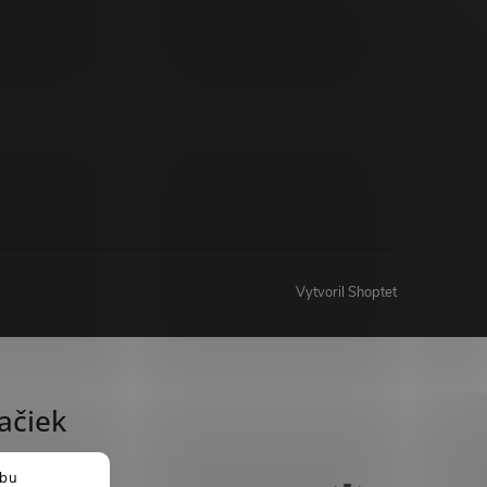
Vytvoril Shoptet
ačiek
ebu