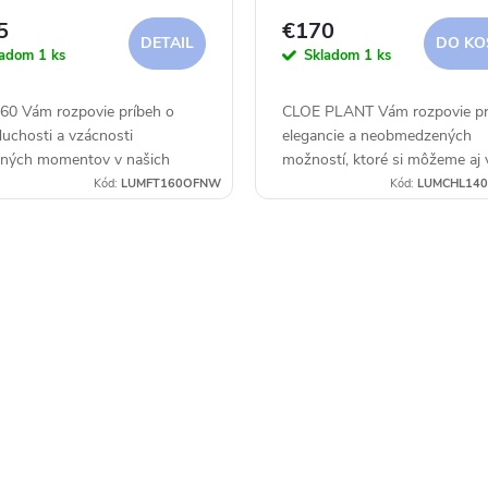
5
€170
DETAIL
DO KO
ladom
1 ks
Skladom
1 ks
60 Vám rozpovie príbeh o
CLOE PLANT Vám rozpovie pr
uchosti a vzácnosti
elegancie a neobmedzených
jných momentov v našich
možností, ktoré si môžeme aj 
ch. Maličkosti a drobnosti vo
svojom živote vybrať a dovoliť.
Kód:
LUMFT160OFNW
Kód:
LUMCHL14
jednoduchosti línií a tvarov.
Krásny dizajn vyniká svojím š
ný okamih a...
Váš priestor urobí...