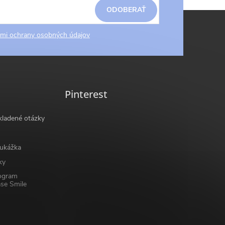
ODOBERAŤ
mi ochrany osobných údajov
Pinterest
kladené otázky
ukážka
ky
ogram
se Smile