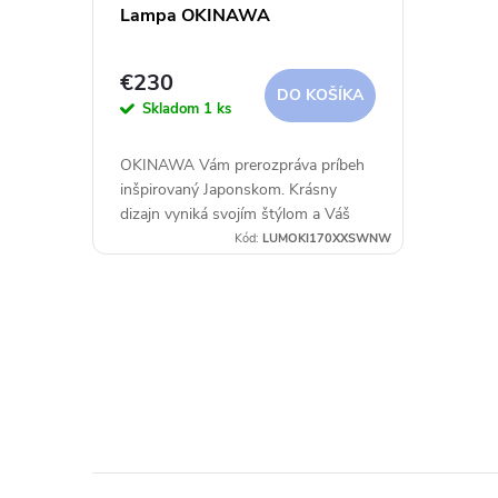
Lampa OKINAWA
€230
DO KOŠÍKA
Skladom
1 ks
OKINAWA Vám prerozpráva príbeh
inšpirovaný Japonskom. Krásny
dizajn vyniká svojím štýlom a Váš
priestor urobí jedinečným. Pre
Kód:
LUMOKI170XXSWNW
krajšiu ambientnú atmosféru si
môžete zvoliť...
O
v
l
á