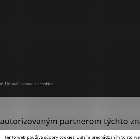
né.
Upraviť nastavenie cookies
autorizovaným partnerom týchto zn
Tento web používa súbory cookies. Ďalším prechádzaním tohto w