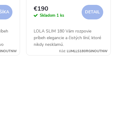
€190
ŠÍKA
DETAIL
Skladom
1 ks
íbeh
LOLA SLIM 180 Vám rozpovie
príbeh elegancie a čistých línií, ktoré
vo
nikdy nesklamú.
0INOUTNW
Kód:
LUMLLS180RGINOUTNW
týlom a