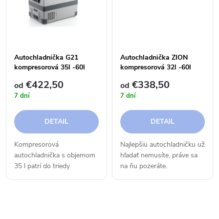
k
t
t
o
o
v
Autochladnička G21
Autochladnička ZION
kompresorová 35l -60l
kompresorová 32l -60l
v
€422,50
€338,50
od
od
7 dní
7 dní
DETAIL
DETAIL
Kompresorová
Najlepšiu autochladničku už
autochladnička s objemom
hľadať nemusíte, práve sa
35 l patrí do triedy
na ňu pozeráte.
profesionálnych
Kompresorová
autochladničiek. Pre svoj
autochladnička G21 prináša
chladiaci a mraziaci výkon,
revolučnú
O
nadštandardnú zosilnenú
kombináciu vysokej