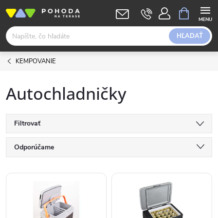
Prejsť
NÁKUPN
KOŠÍK
na
obsah
HĽADAŤ
KEMPOVANIE
Autochladničky
Filtrovať
R
Odporúčame
a
Najlacnejšie
V
Najdrahšie
d
ý
Abecedne