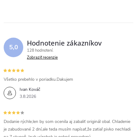
termoizoláciu, do...
spoľahlivosti, dlhe...
v
l
á
Hodnotenie zákazníkov
d
5,0
128 hodnotení
a
Zobraziť recenzie
c
i
Všetko prebehlo v poriadku.Dakujem
Ivan Kováč
e
3.8.2026
p
r
Dodanie rýchle,len by som ocenila aj zabaliť originál obal. Chladenie
v
je zabudované 2 dní,ale teda musím napísať,že zatiaľ pivko nechladi
na 7 stupeň. Inak výrobok je pekné prevedený.