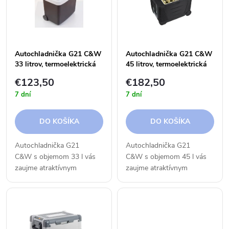
e
p
n
i
i
Autochladnička G21 C&W
Autochladnička G21 C&W
s
33 litrov, termoelektrická
45 litrov, termoelektrická
e
12230 V
12/230 V
€123,50
€182,50
p
7 dní
7 dní
p
r
DO KOŠÍKA
DO KOŠÍKA
r
o
Autochladnička G21
Autochladnička G21
o
C&W s objemom 33 l vás
C&W s objemom 45 l vás
d
zaujme atraktívnym
zaujme atraktívnym
d
vzhľadom a výkonným
vzhľadom a výkonným
u
chladením.Tento chladiaci
chladením.Tento chladiaci
u
box do auta je
box do auta je
k
vybavený vysoko kvalitnou
vybavený vysoko kvalitnou
izoláciou a...
izoláciou a...