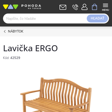
Prejsť
NÁKUPN
KOŠÍK
na
obsah
HĽADAŤ
NÁBYTOK
Lavička ERGO
Kód:
42529