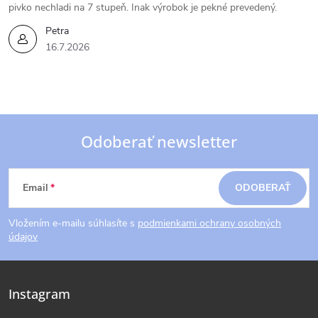
pivko nechladi na 7 stupeň. Inak výrobok je pekné prevedený.
Petra
16.7.2026
Odoberať newsletter
Z
Email
ODOBERAŤ
á
Vložením e-mailu súhlasíte s
podmienkami ochrany osobných
p
údajov
ä
Instagram
t