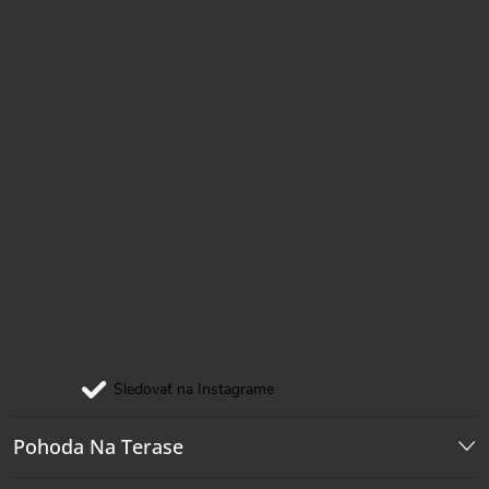
e
Sledovať na Instagrame
Pohoda Na Terase