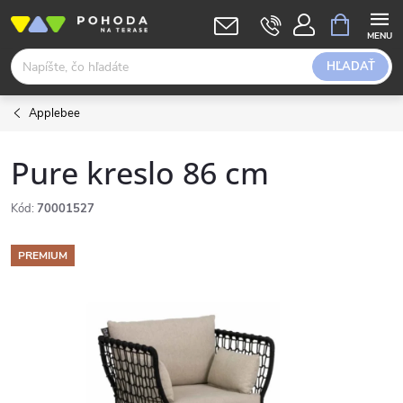
Prejsť
NÁKUPN
KOŠÍK
na
obsah
HĽADAŤ
Applebee
Pure kreslo 86 cm
Kód:
70001527
PREMIUM