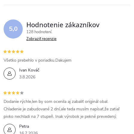
Hodnotenie zákazníkov
5,0
128 hodnotení
Zobraziť recenzie
Všetko prebehlo v poriadku.Dakujem
Ivan Kováč
3.8.2026
Dodanie rýchle,len by som ocenila aj zabaliť originál obal.
Chladenie je zabudované 2 dní,ale teda musím napísať,že zatiaľ
pivko nechladi na 7 stupeň. Inak výrobok je pekné prevedený.
Petra
16.7.2026