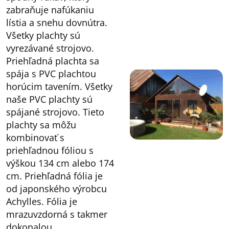
zabraňuje nafúkaniu
lístia a snehu dovnútra.
Všetky plachty sú
vyrezávané strojovo.
Priehľadná plachta sa
spája s PVC plachtou
horúcim tavením. Všetky
naše PVC plachty sú
spájané strojovo. Tieto
plachty sa môžu
kombinovať s
priehľadnou fóliou s
výškou 134 cm alebo 174
cm. Priehľadná fólia je
od japonského výrobcu
Achylles. Fólia je
mrazuvzdorná s takmer
dokonalou