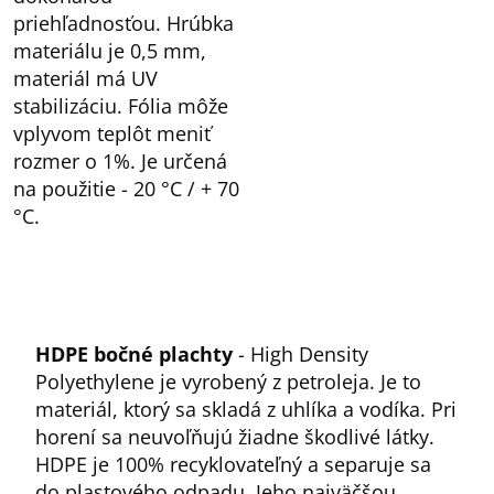
priehľadnosťou. Hrúbka
materiálu je 0,5 mm,
materiál má UV
stabilizáciu. Fólia môže
vplyvom teplôt meniť
rozmer o 1%. Je určená
na použitie - 20 °C / + 70
°C.
HDPE bočné plachty
- High Density
Polyethylene je vyrobený z petroleja. Je to
materiál, ktorý sa skladá z uhlíka a vodíka. Pri
horení sa neuvoľňujú žiadne škodlivé látky.
HDPE je 100% recyklovateľný a separuje sa
do plastového odpadu. Jeho najväčšou