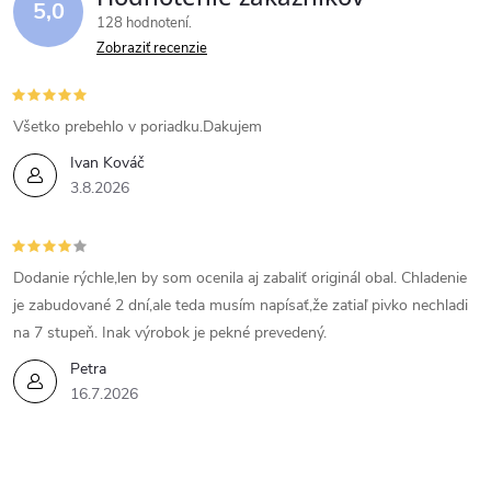
5,0
128 hodnotení
Zobraziť recenzie
Všetko prebehlo v poriadku.Dakujem
Ivan Kováč
3.8.2026
Dodanie rýchle,len by som ocenila aj zabaliť originál obal. Chladenie
je zabudované 2 dní,ale teda musím napísať,že zatiaľ pivko nechladi
na 7 stupeň. Inak výrobok je pekné prevedený.
Petra
16.7.2026