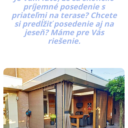
príjemné posedenie s
priateľmi na terase? Chcete
si predĺžiť posedenie aj na
jeseň? Máme pre Vás
riešenie.