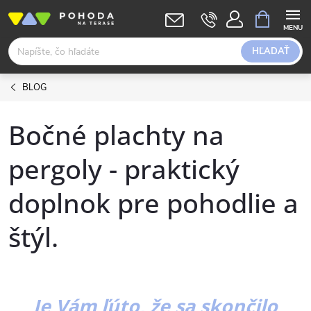
Prejsť
NÁKUPN
KOŠÍK
na
obsah
HĽADAŤ
BLOG
Bočné plachty na
pergoly - praktický
doplnok pre pohodlie a
štýl.
Je Vám ľúto, že sa skončilo