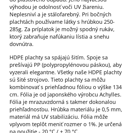
výhodou je odolnosť voči UV žiareniu.
Neplesniví a je stálofarebný. Pri bočných
plachtách používame látky s hrúbkou 250-
285g. Za príplatok je možný spodný rukáv,
ktorý zabraňuje nafúkaniu lístia a snehu
dovnútra.
HDPE plachty sa spájajú šitím. Spoje sa
prešívajú PP (polypropylénovou páskou), aby
vyzerali elegantne. Všetky naše HDPE plachty
sú šité strojovo. Tieto plachty sa môžu
kombinovať s priehľadnou fóliou o výške 134
cm. Fólia je od japonského výrobcu Achylles.
Fólia je mrazuvzdorná s takmer dokonalou
priehľadnosťou. Hrúbka materiálu je 0,5 mm,
materiál má UV stabilizáciu. Fólia môže
vplyvom teplôt meniť rozmer o 1%. Je určená
na použitie - 20 °C / + 70 °C.