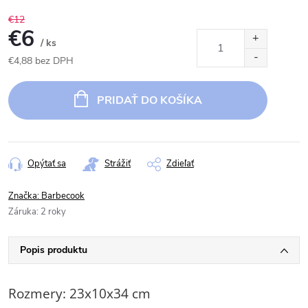
€12
€6
/ ks
€4,88 bez DPH
Jednotková
cena:
PRIDAŤ DO KOŠÍKA
Opýtať sa
Strážiť
Zdieľať
Značka:
Barbecook
Záruka
:
2 roky
Popis produktu
Rozmery: 23x10x34 cm