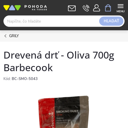
Prejsť
NÁKUPN
KOŠÍK
na
obsah
HĽADAŤ
GRILY
Drevená drť - Oliva 700g
Barbecook
Kód:
BC-SMO-5043