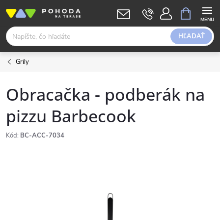
Prejsť
NÁKUPN
KOŠÍK
na
obsah
HĽADAŤ
Grily
Obracačka - podberák na
pizzu Barbecook
Kód:
BC-ACC-7034