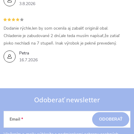
3.8.2026
Dodanie rýchle,len by som ocenila aj zabaliť originál obal.
Chladenie je zabudované 2 dní,ale teda musím napísať,že zatiaľ
pivko nechladi na 7 stupeň. Inak výrobok je pekné prevedený.
Petra
16.7.2026
Odoberať newsletter
Z
Email
ODOBERAŤ
á