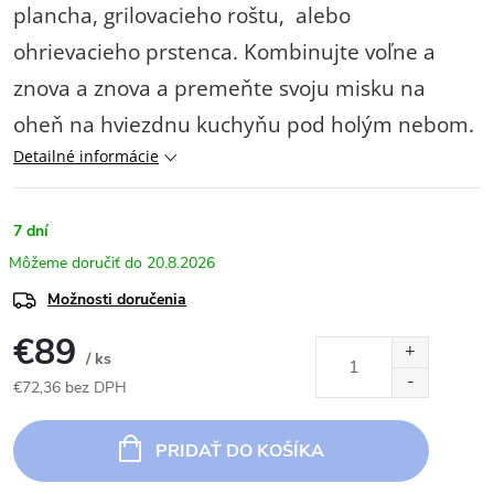
plancha, grilovacieho roštu, alebo
ohrievacieho prstenca. Kombinujte voľne a
znova a znova a premeňte svoju misku na
oheň na hviezdnu kuchyňu pod holým nebom.
Detailné informácie
7 dní
20.8.2026
Možnosti doručenia
€89
/ ks
€72,36 bez DPH
Jednotková
cena:
PRIDAŤ DO KOŠÍKA