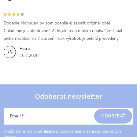
Dodanie rýchle,len by som ocenila aj zabaliť originál obal.
Chladenie je zabudované 2 dní,ale teda musím napísať,že zatiaľ
pivko nechladi na 7 stupeň. Inak výrobok je pekné prevedený.
Petra
16.7.2026
Odoberať newsletter
Z
Email
ODOBERAŤ
á
Vložením e-mailu súhlasíte s
podmienkami ochrany osobných