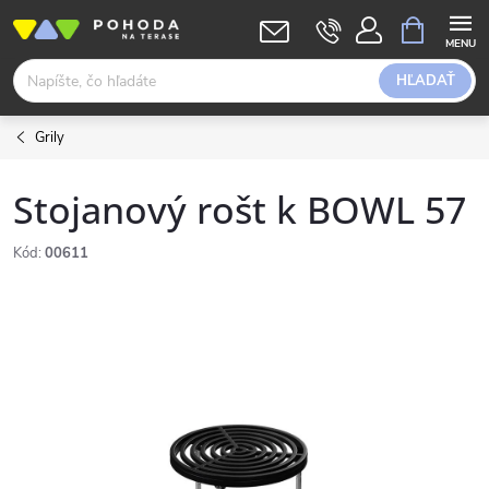
Prejsť
NÁKUPN
KOŠÍK
na
obsah
HĽADAŤ
Grily
Stojanový rošt k BOWL 57
Kód:
00611