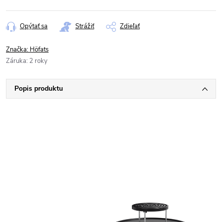
Opýtať sa
Strážiť
Zdieľať
Značka:
Höfats
Záruka
:
2 roky
Popis produktu