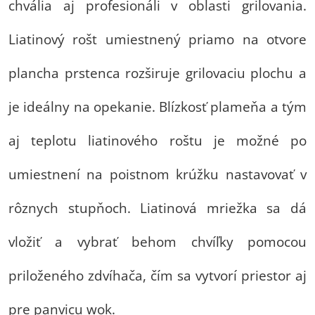
chvália aj profesionáli v oblasti grilovania.
Liatinový rošt umiestnený priamo na otvore
plancha prstenca rozširuje grilovaciu plochu a
je ideálny na opekanie. Blízkosť plameňa a tým
aj teplotu liatinového roštu je možné po
umiestnení na poistnom krúžku nastavovať v
rôznych stupňoch. Liatinová mriežka sa dá
vložiť a vybrať behom chvíľky pomocou
priloženého zdvíhača, čím sa vytvorí priestor aj
pre panvicu wok.