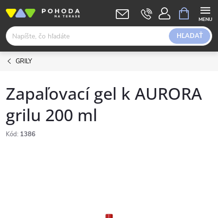
Prejsť
NÁKUPN
KOŠÍK
na
obsah
HĽADAŤ
GRILY
Zapaľovací gel k AURORA
grilu 200 ml
Kód:
1386