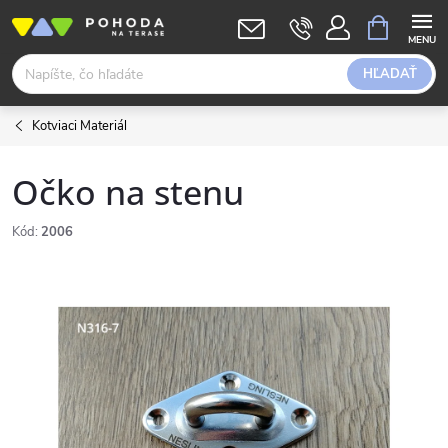
Prejsť
NÁKUPN
KOŠÍK
na
obsah
HĽADAŤ
Kotviaci Materiál
Očko na stenu
Kód:
2006