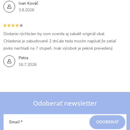
Ivan Kováč
3.8.2026
Dodanie rýchle,len by som ocenila aj zabaliť originál obal.
Chladenie je zabudované 2 dní,ale teda musím napísať,že zatiaľ
pivko nechladi na 7 stupeň. Inak výrobok je pekné prevedený.
Petra
16.7.2026
Odoberať newsletter
Z
Email
ODOBERAŤ