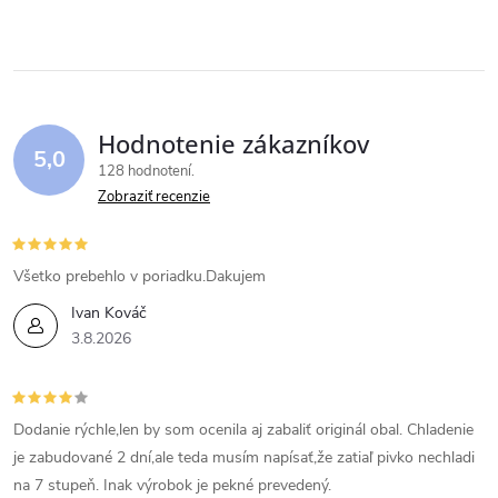
k
v
t
t
l
o
á
o
v
Hodnotenie zákazníkov
d
5,0
v
128 hodnotení
a
Zobraziť recenzie
c
i
Všetko prebehlo v poriadku.Dakujem
Ivan Kováč
e
3.8.2026
p
r
Dodanie rýchle,len by som ocenila aj zabaliť originál obal. Chladenie
v
je zabudované 2 dní,ale teda musím napísať,že zatiaľ pivko nechladi
na 7 stupeň. Inak výrobok je pekné prevedený.