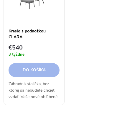
e
p
n
i
i
Kreslo s podnožkou
s
CLARA
e
€540
p
3 týždne
p
r
DO KOŠÍKA
r
o
Záhradná stolička, bez
o
ktorej sa nebudete chcieť
d
vzdať. Vaše nové obľúbené
d
miesto je vybavené
u
pohodlnými vankúšmi,
u
podnožkou a nastaviteľnou
k
O
slnečnou clonou. Oceľový
rám je...