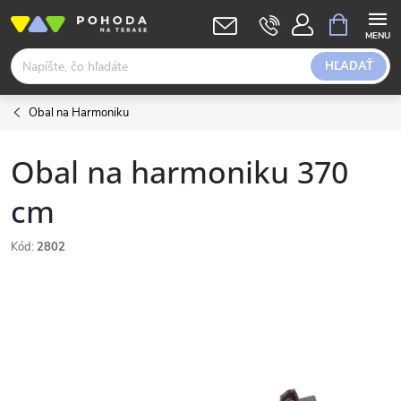
Prejsť
NÁKUPN
KOŠÍK
na
obsah
HĽADAŤ
Obal na Harmoniku
Obal na harmoniku 370
cm
Kód:
2802