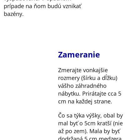
prípade na ňom budú vznikať
bazény.
Zameranie
Zmerajte vonkajšie
rozmery (šírku a dĺžku)
vášho záhradného
nábytku. Prirátajte cca 5
cm na každej strane.
Čo sa týka výšky, obal by
mal byť o 5cm kratší (nie
až po zem). Mala by byť
dodržaná 5 cm medzera