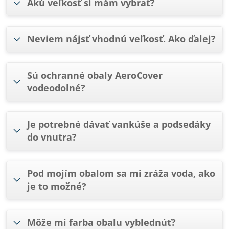
Akú veľkosť si mám vybrať?
Neviem nájsť vhodnú veľkosť. Ako ďalej?
Sú ochranné obaly AeroCover
vodeodolné?
Je potrebné dávať vankúše a podsedáky
do vnutra?
Pod mojím obalom sa mi zráža voda, ako
je to možné?
Môže mi farba obalu vyblednúť?