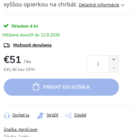
vyššou opierkou na chrbát.
Detailné informácie
Skladom
4 ks
12.8.2026
Možnosti doručenia
€51
/ ks
€41,46 bez DPH
Jednotková
cena:
PRIDAŤ DO KOŠÍKA
Opýtať sa
Strážiť
Zdieľať
Značka:
AeroCover
Záruka
:
2 roky