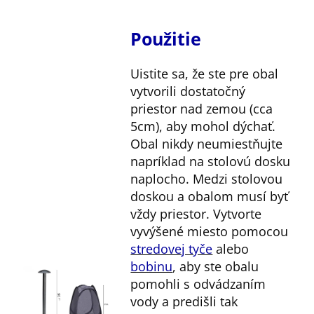
Použitie
Uistite sa, že ste pre obal
vytvorili dostatočný
priestor nad zemou (cca
5cm), aby mohol dýchať.
Obal nikdy neumiestňujte
napríklad na stolovú dosku
naplocho. Medzi stolovou
doskou a obalom musí byť
vždy priestor. Vytvorte
vyvýšené miesto pomocou
stredovej tyče
alebo
bobinu
, aby ste obalu
pomohli s odvádzaním
vody a predišli tak