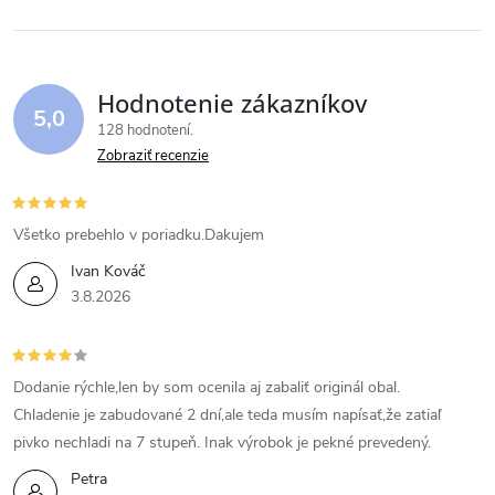
Hodnotenie zákazníkov
5,0
128 hodnotení
Zobraziť recenzie
Všetko prebehlo v poriadku.Dakujem
Ivan Kováč
3.8.2026
Dodanie rýchle,len by som ocenila aj zabaliť originál obal.
Chladenie je zabudované 2 dní,ale teda musím napísať,že zatiaľ
pivko nechladi na 7 stupeň. Inak výrobok je pekné prevedený.
Petra