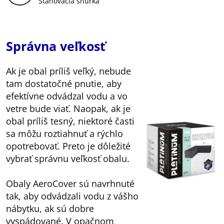
Sťahovacia šnúrka
Správna veľkosť
Ak je obal príliš veľký, nebude
tam dostatočné pnutie, aby
efektívne odvádzal vodu a vo
vetre bude viať. Naopak, ak je
obal príliš tesný, niektoré časti
sa môžu roztiahnuť a rýchlo
opotrebovať. Preto je dôležité
vybrať správnu veľkosť obalu.
Obaly AeroCover sú navrhnuté
tak, aby odvádzali vodu z vášho
nábytku, ak sú dobre
vyspádované. V opačnom