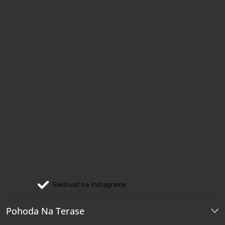
e
Sledovať na Instagrame
Pohoda Na Terase