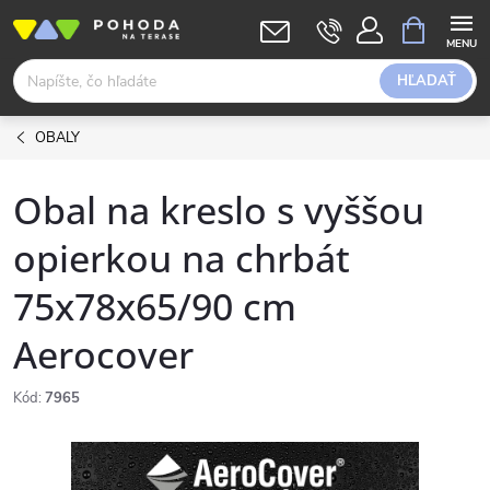
Prejsť
NÁKUPN
KOŠÍK
na
obsah
HĽADAŤ
OBALY
Obal na kreslo s vyššou
opierkou na chrbát
75x78x65/90 cm
Aerocover
Kód:
7965