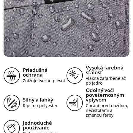
Vysoká farebná
Priedušná
stálosť
ochrana
Vlákna zafarbené až
Znižuje tvorbu plesní
po jadro
Odolný voči
poveternosným
Silný a ľahký
vplyvom
Ripstop polyester
Chráni pred dažďom,
nečistotami a
zmenou farby
Jednoduché
používanie