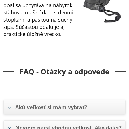
obal sa uchytáva na nábytok
sťahovacou šnúrkou s dvomi
stopkami a páskou na suchý
zips. Súčasťou obalu je aj
praktické úložné vrecko.
FAQ - Otázky a odpovede
Akú veľkosť si mám vybrať?
Neviem nájsť vhodnú veľkosť. Ako ďalej?