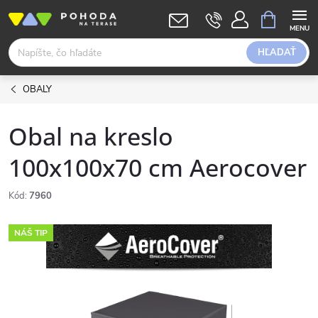
Prejsť
NÁKUPN
KOŠÍK
na
obsah
HĽADAŤ
OBALY
Obal na kreslo
100x100x70 cm Aerocover
Kód:
7960
NÁŠ TIP