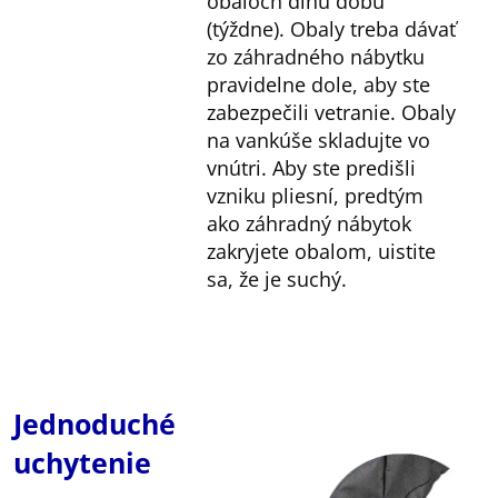
obaloch dlhú dobu
(týždne). Obaly treba dávať
zo záhradného nábytku
pravidelne dole, aby ste
zabezpečili vetranie. Obaly
na vankúše skladujte vo
vnútri. Aby ste predišli
vzniku pliesní, predtým
ako záhradný nábytok
zakryjete obalom, uistite
sa, že je suchý.
Jednoduché
uchytenie