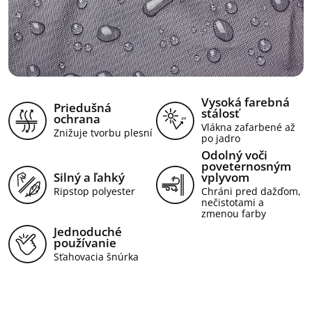
Vysoká farebná
Priedušná
stálosť
ochrana
Vlákna zafarbené až
Znižuje tvorbu plesní
po jadro
Odolný voči
poveternosným
Silný a ľahký
vplyvom
Ripstop polyester
Chráni pred dažďom,
nečistotami a
zmenou farby
Jednoduché
používanie
Sťahovacia šnúrka