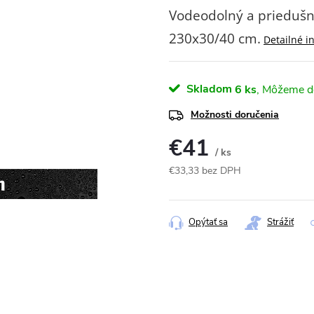
Vodeodolný a priedušn
230x30/40 cm.
Detailné i
Skladom
6 ks
Možnosti doručenia
€41
/ ks
€33,33 bez DPH
Jednotková
cena:
Opýtať sa
Strážiť