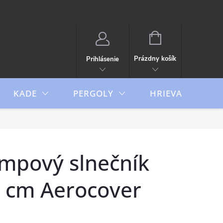
NÁKUPNÝ
KOŠÍK
Prázdny košík
Prihlásenie
KADE
PERGOLY
HRIEVAČE
ampový slnečník
 cm Aerocover