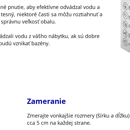
čné pnutie, aby efektívne odvádzal vodu a
š tesný, niektoré časti sa môžu roztiahnuť a
ť správnu veľkosť obalu.
ádzali vodu z vášho nábytku, ak sú dobre
udú vznikať bazény.
Zameranie
Zmerajte vonkajšie rozmery (šírku a dĺžku
cca 5 cm na každej strane.