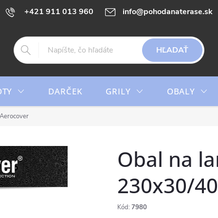
+421 911 013 960
info@pohodanaterase.sk
HĽADAŤ
OTY
DARČEK
GRILY
OBALY
 Aerocover
Obal na l
230x30/40
Kód:
7980