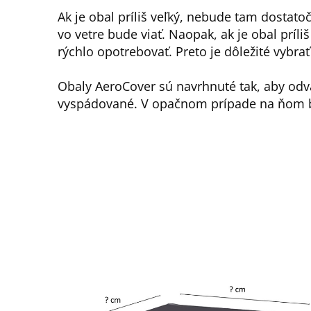
Ak je obal príliš veľký, nebude tam dostato
vo vetre bude viať. Naopak, ak je obal príli
rýchlo opotrebovať. Preto je dôležité vybra
Obaly AeroCover sú navrhnuté tak, aby odv
vyspádované. V opačnom prípade na ňom b