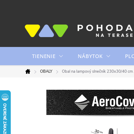
Prejsť
na
obsah
TIENENIE
NÁBYTOK
PL
OBALY
Obal na lampový slnečník 230x30/40 cm
Domov