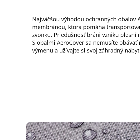
Najväčšou výhodou ochranných obalov A
membránou, ktorá pomáha transportovať v
zvonku. Priedušnosť bráni vzniku plesní
S obalmi AeroCover sa nemusíte obávať 
výmenu a užívajte si svoj záhradný nábyt