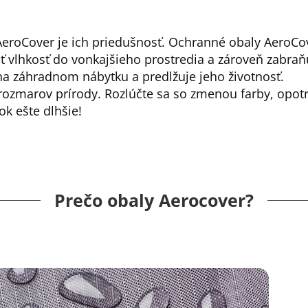
eroCover je ich priedušnosť. Ochranné obaly AeroCo
lhkosť do vonkajšieho prostredia a zároveň zabraňu
 na záhradnom nábytku a predlžuje jeho životnosť.
rozmarov prírody. Rozlúčte sa so zmenou farby, opo
ok ešte dlhšie!
Prečo obaly Aerocover?