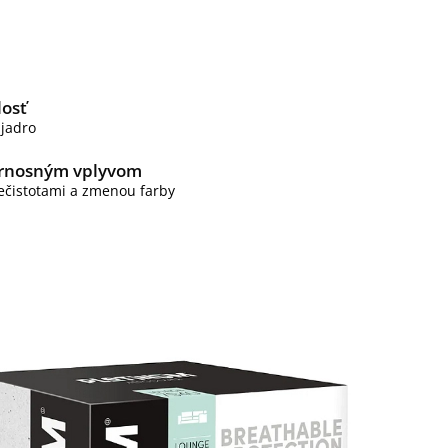
losť
 jadro
ernosným vplyvom
ečistotami a zmenou farby