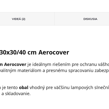
VIDEÁ (2)
DISKUSIA
230x30/40 cm Aerocover
cm Aerocover
je ideálnym riešením pre ochranu vášho
alitným materiálom a presnému spracovaniu zabezpe
m je tento
obal
vhodný pre väčšinu lampových slnečník
 a skladovanie.