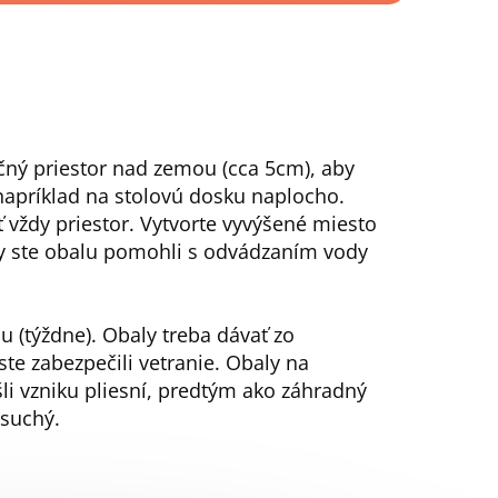
točný priestor nad zemou (cca 5cm), aby
apríklad na stolovú dosku naplocho.
vždy priestor. Vytvorte vyvýšené miesto
by ste obalu pomohli s odvádzaním vody
 (týždne). Obaly treba dávať zo
te zabezpečili vetranie. Obaly na
šli vzniku pliesní, predtým ako záhradný
e suchý.