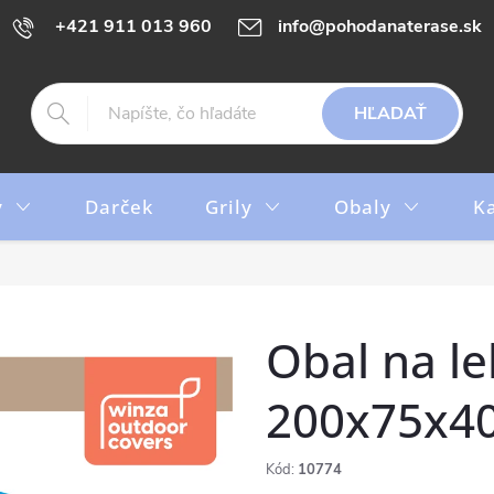
+421 911 013 960
info@pohodanaterase.sk
HĽADAŤ
y
Darček
Grily
Obaly
K
Obal na l
200x75x4
Kód:
10774