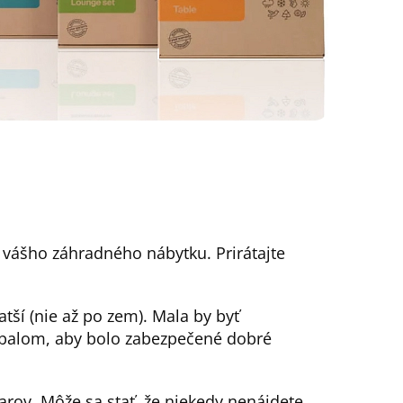
) vášho záhradného nábytku. Prirátajte
atší (nie až po zem). Mala by byť
balom, aby bolo zabezpečené dobré
rov. Môže sa stať, že niekedy nenájdete