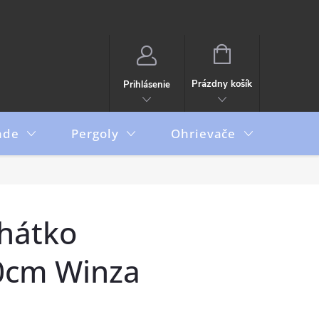
NÁKUPNÝ
KOŠÍK
Prázdny košík
Prihlásenie
ade
Pergoly
Ohrievače
Boxy
ehátko
0cm Winza