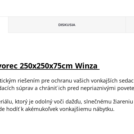
DISKUSIA
tvorec 250x250x75cm Winza
tickým riešením pre ochranu vašich vonkajších seda
acích súprav a chrániť ich pred nepriaznivými pove
riálu, ktorý je odolný voči dažďu, slnečnému žiareniu
ude hodíť k akémukoľvek vonkajšiemu nábytku.