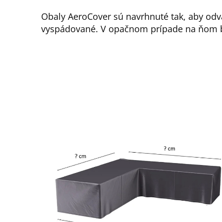
Obaly AeroCover sú navrhnuté tak, aby odv
vyspádované. V opačnom prípade na ňom b