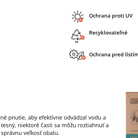
Ochrana proti UV
Recyklovateľné
Ochrana pred lístí
čné pnutie, aby efektívne odvádzal vodu a
š tesný, niektoré časti sa môžu roztiahnuť a
ť správnu veľkosť obalu.