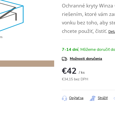
Ochranné kryty Winza
riešením, ktoré vám zar
vonku bez toho, aby s
chcete použiť, čistiť.
Det
7-14 dní
Možnosti doručenia
€42
/ ks
€34,15 bez DPH
Jednotková
cena:
Opýtať sa
Strážiť