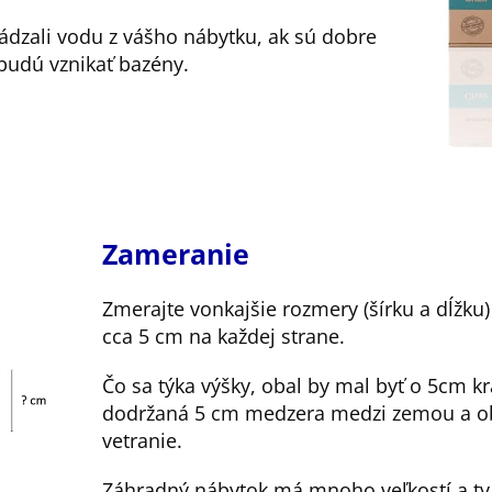
ádzali vodu z vášho nábytku, ak sú dobre
udú vznikať bazény.
Zameranie
Zmerajte vonkajšie rozmery (šírku a dĺžku
cca 5 cm na každej strane.
Čo sa týka výšky, obal by mal byť o 5cm kr
dodržaná 5 cm medzera medzi zemou a o
vetranie.
Záhradný nábytok má mnoho veľkostí a tva