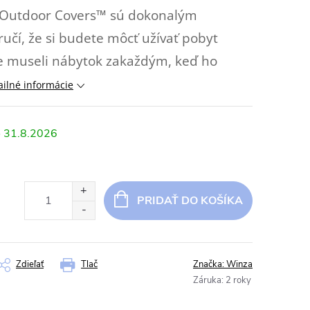
 Outdoor Covers™ sú dokonalým
učí, že si budete môcť užívať pobyt
te museli nábytok zakaždým, keď ho
ailné informácie
31.8.2026
PRIDAŤ DO KOŠÍKA
Zdieľať
Tlač
Značka:
Winza
Záruka
:
2 roky