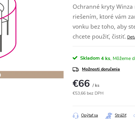
Ochranné kryty Winza 
riešením, ktoré vám zar
vonku bez toho, aby s
chcete použiť, čistiť.
Det
Skladom
4 ks
Možnosti doručenia
€66
/ ks
€53,66 bez DPH
Jednotková
cena:
Opýtať sa
Strážiť