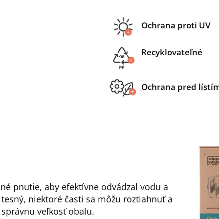
Ochrana proti UV
Recyklovateľné
Ochrana pred lístí
čné pnutie, aby efektívne odvádzal vodu a
š tesný, niektoré časti sa môžu roztiahnuť a
ť správnu veľkosť obalu.