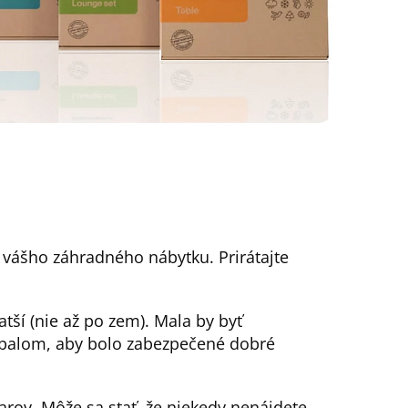
) vášho záhradného nábytku. Prirátajte
atší (nie až po zem). Mala by byť
balom, aby bolo zabezpečené dobré
rov. Môže sa stať, že niekedy nenájdete