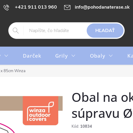
+421 911 013 960
info@pohodanaterase.sk
HĽADAŤ
y
Darček
Grily
Obaly
K
0 x 85cm Winza
Obal na o
súpravu Ø
Kód:
10834