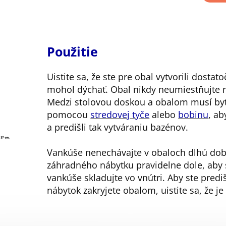
Použitie
Uistite sa, že ste pre obal vytvorili dosta
mohol dýchať. Obal nikdy neumiestňujte n
Medzi stolovou doskou a obalom musí byť 
pomocou
stredovej tyče
alebo
bobinu
, a
a predišli tak vytváraniu bazénov.
Vankúše nenechávajte v obaloch dlhú dobu
záhradného nábytku pravidelne dole, aby s
vankúše skladujte vo vnútri. Aby ste predi
nábytok zakryjete obalom, uistite sa, že j