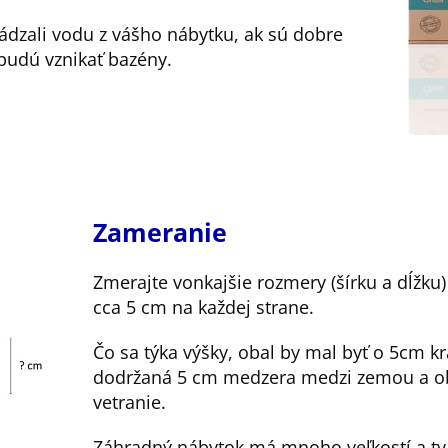
ádzali vodu z vášho nábytku, ak sú dobre
udú vznikať bazény.
Zameranie
Zmerajte vonkajšie rozmery (šírku a dĺžku
cca 5 cm na každej strane.
Čo sa týka výšky, obal by mal byť o 5cm kr
dodržaná 5 cm medzera medzi zemou a o
vetranie.
Záhradný nábytok má mnoho veľkostí a tva