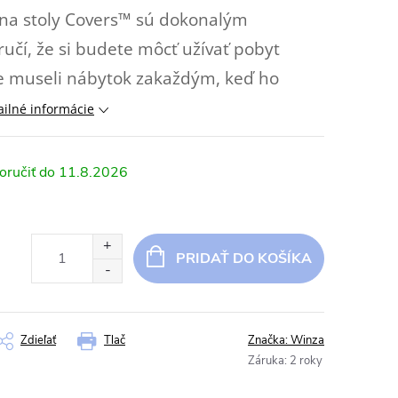
na stoly Covers™ sú dokonalým
učí, že si budete môcť užívať pobyt
te museli nábytok zakaždým, keď ho
ailné informácie
11.8.2026
PRIDAŤ DO KOŠÍKA
Zdieľať
Tlač
Značka:
Winza
Záruka
:
2 roky