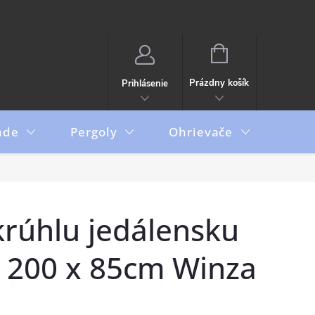
NÁKUPNÝ
KOŠÍK
Prázdny košík
Prihlásenie
ade
Pergoly
Ohrievače
Boxy
krúhlu jedálensku
 200 x 85cm Winza