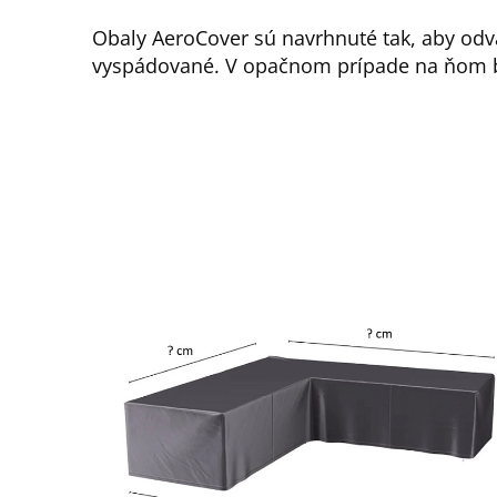
Obaly AeroCover sú navrhnuté tak, aby odv
vyspádované. V opačnom prípade na ňom b