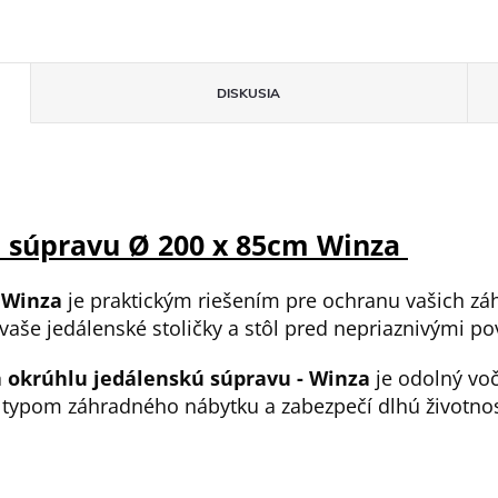
DISKUSIA
u súpravu Ø 200 x 85cm Winza
 Winza
je praktickým riešením pre ochranu vašich zá
vaše jedálenské stoličky a stôl pred nepriaznivými 
a okrúhlu jedálenskú súpravu - Winza
je odolný voč
m typom záhradného nábytku a zabezpečí dlhú životnos