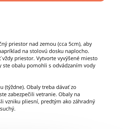
točný priestor nad zemou (cca 5cm), aby
apríklad na stolovú dosku naplocho.
vždy priestor. Vytvorte vyvýšené miesto
by ste obalu pomohli s odvádzaním vody
 (týždne). Obaly treba dávať zo
te zabezpečili vetranie. Obaly na
šli vzniku pliesní, predtým ako záhradný
e suchý.