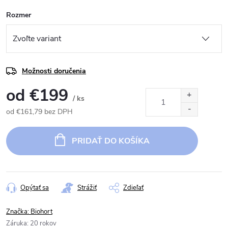
Rozmer
Možnosti doručenia
od
€199
/ ks
od
€161,79
bez DPH
Jednotková
cena:
PRIDAŤ DO KOŠÍKA
Opýtať sa
Strážiť
Zdieľať
Značka:
Biohort
Záruka
:
20 rokov