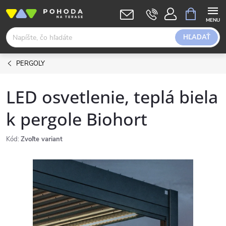
Prejsť
NÁKUPN
KOŠÍK
na
obsah
HĽADAŤ
PERGOLY
LED osvetlenie, teplá biela
k pergole Biohort
Kód:
Zvoľte variant