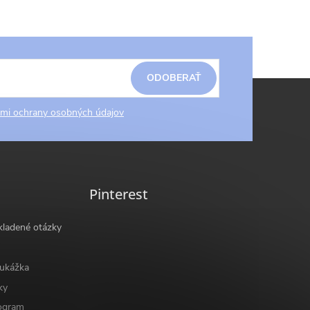
ODOBERAŤ
mi ochrany osobných údajov
Pinterest
kladené otázky
ukážka
ky
ogram