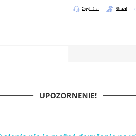
cena:
Opýtať sa
Strážiť
UPOZORNENIE!