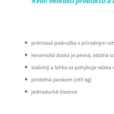
Kvôli veľkosti produktu a
prémiová podnožka s prírodným vz
keramická doska je pevná, odolná v
stabilný a ľahko sa pohybuje vďaka
plniteľná pieskom (±65 kg)
jednoduché čistenie