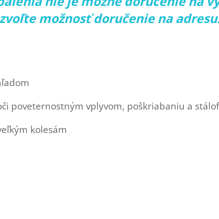
 balenia nie je možné doručenie na v
zvoľte možnosť doručenie na adresu
hľadom
oči poveternostným vplyvom, poškriabaniu a stálo
 veľkým kolesám