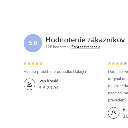
Hodnotenie zákazníkov
5,0
128 hodnotení
Zobraziť recenzie
Všetko prebehlo v poriadku.Dakujem
Dodanie rýc
originál ob
Ivan Kováč
dní,ale ted
3.8.2026
nechladi na
prevedený.
Pe
16