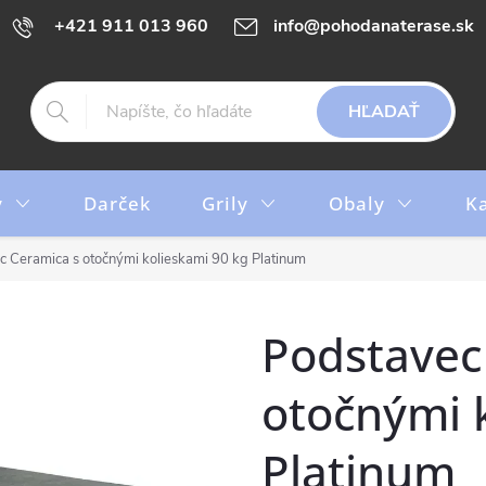
+421 911 013 960
info@pohodanaterase.sk
HĽADAŤ
y
Darček
Grily
Obaly
K
c Ceramica s otočnými kolieskami 90 kg Platinum
Podstavec
otočnými 
Platinum