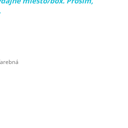
ýdajné miesto/box. Prosím,
.
farebná