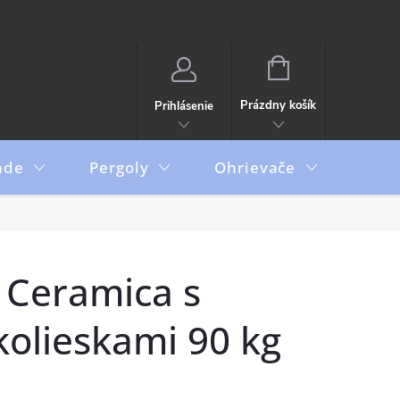
NÁKUPNÝ
KOŠÍK
Prázdny košík
Prihlásenie
ade
Pergoly
Ohrievače
Boxy
 Ceramica s
kolieskami 90 kg