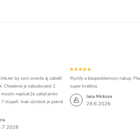
hle,len by som ocenila aj zabaliť
Rychly a bezpeoblemovy nakup. Pla
al. Chladenie je zabudované 2
super kvalitna.
a musím napísať,že zatiaľ pivko
Jana Mickova
 7 stupeň. Inak výrobok je pekné
29.6.2026
tra
.7.2026