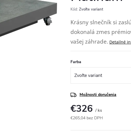
Kód:
Zvoľte variant
Krásny slnečník si zasl
dokonalá zmes prémiové
vašej záhrade.
Detailné i
Farba
Možnosti doručenia
€326
/ ks
€265,04 bez DPH
Jednotková