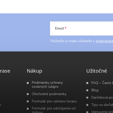
Email
Vložením e-mailu súhlasíte s
podmienka
rase
Nákup
Užitočné
Podmienky ochrany
FAQ – Často 
osobných údajov
Blog
Obchodné podmienky
Darčeková po
Formulár pro výmenu tovaru
e
Tipy na darče
Formulár pre odstúpenie od
Vernostný pr
zmluvy