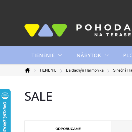
Prejsť
na
obsah
TIENENIE
NÁBYTOK
PL
TIENENIE
Baldachýn Harmonika
Slnečná H
Domov
SALE
R
ODPORÚČAME