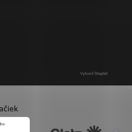
Vytvoril Shoptet
ačiek
ebu