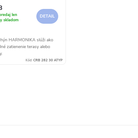
3
redaj len
DETAIL
y skladom
chýn HARMONIKA slúži ako
ilné zatienenie terasy alebo
y.
Kód:
CRB 282 30 ATYP