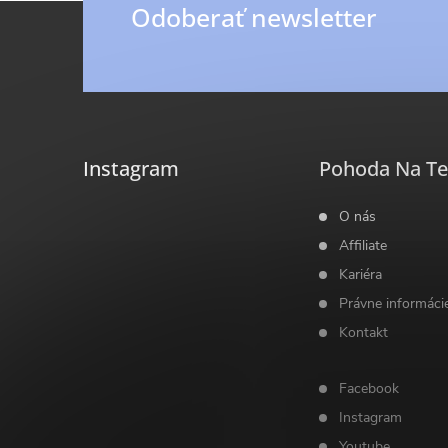
ý
Z
Odoberať newsletter
p
á
i
p
s
ä
u
Instagram
Pohoda Na Te
t
O nás
Affiliate
i
Kariéra
Právne informáci
e
Kontakt
Facebook
Instagram
Youtube