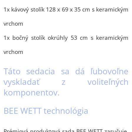
1x kávový stolík 128 x 69 x 35 cm s keramickým
vrchom
1x bočný stolík okrúhly 53 cm s keramickým
vrchom
Táto sedacia sa dá ľubovoľne
vyskladať z voliteľných
komponentov.
BEE WETT technológia
Prémiová produktová rada BEE WETT zaručuje,