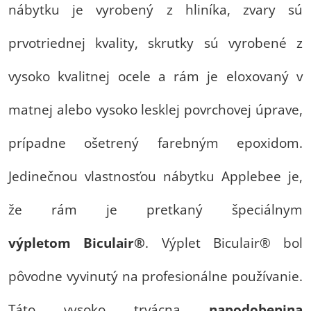
nábytku je vyrobený z hliníka, zvary sú
prvotriednej kvality, skrutky sú vyrobené z
vysoko kvalitnej ocele a rám je eloxovaný v
matnej alebo vysoko lesklej povrchovej úprave,
prípadne ošetrený farebným epoxidom.
Jedinečnou vlastnosťou nábytku Applebee je,
že rám je pretkaný špeciálnym
výpletom
Biculair®
. Výplet Biculair® bol
pôvodne vyvinutý na profesionálne používanie.
Táto vysoko trvácna
napodobenina