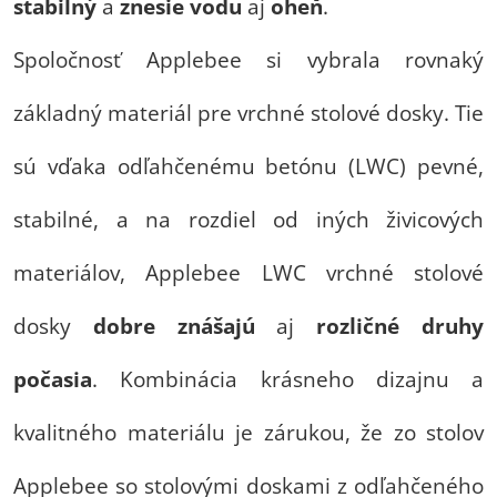
stabilný
a
znesie vodu
aj
oheň
.
Spoločnosť Applebee si vybrala rovnaký
základný materiál pre vrchné stolové dosky. Tie
sú vďaka odľahčenému betónu (LWC) pevné,
stabilné, a na rozdiel od iných živicových
materiálov, Applebee LWC vrchné stolové
dosky
dobre znášajú
aj
rozličné druhy
počasia
. Kombinácia krásneho dizajnu a
kvalitného materiálu je zárukou, že zo stolov
Applebee so stolovými doskami z odľahčeného