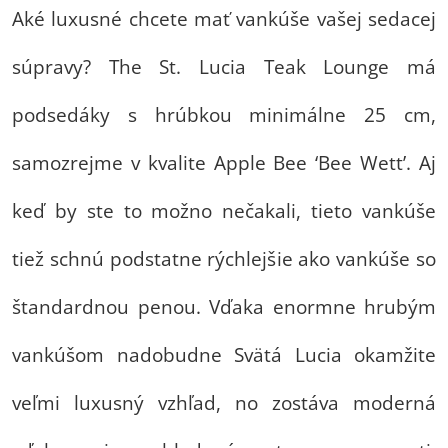
Aké luxusné chcete mať vankúše vašej sedacej
súpravy? The St. Lucia Teak Lounge má
podsedáky s hrúbkou minimálne 25 cm,
samozrejme v kvalite Apple Bee ‘Bee Wett’. Aj
keď by ste to možno nečakali, tieto vankúše
tiež schnú podstatne rýchlejšie ako vankúše so
štandardnou penou. Vďaka enormne hrubým
vankúšom nadobudne Svätá Lucia okamžite
veľmi luxusný vzhľad, no zostáva moderná