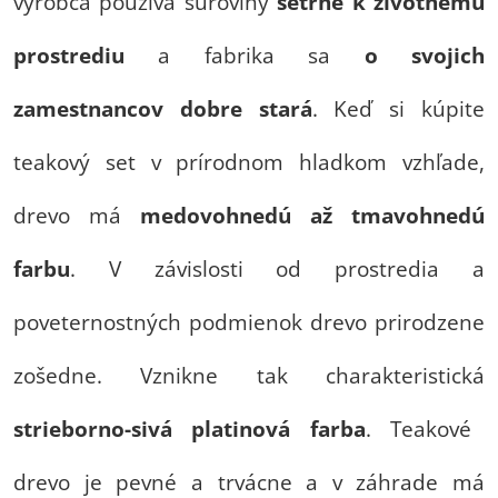
výrobca používa suroviny
šetrné k životnému
prostrediu
a fabrika sa
o svojich
zamestnancov dobre stará
. Keď si kúpite
teakový set v prírodnom hladkom vzhľade,
drevo má
medovohnedú až tmavohnedú
farbu
. V závislosti od prostredia a
poveternostných podmienok drevo prirodzene
zošedne. Vznikne tak charakteristická
strieborno-sivá platinová farba
. Teakové
drevo je pevné a trvácne a v záhrade má