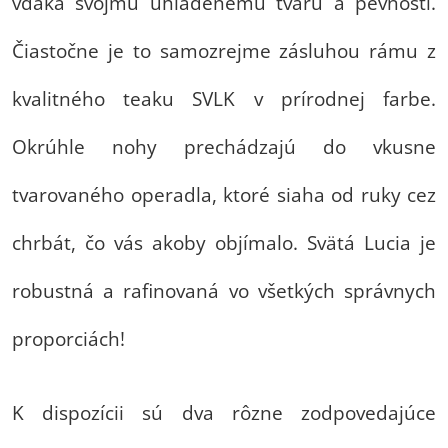
vďaka svojmu uhladenému tvaru a pevnosti.
Čiastočne je to samozrejme zásluhou rámu z
kvalitného teaku SVLK v prírodnej farbe.
Okrúhle nohy prechádzajú do vkusne
tvarovaného operadla, ktoré siaha od ruky cez
chrbát, čo vás akoby objímalo. Svätá Lucia je
robustná a rafinovaná vo všetkých správnych
proporciách!
K dispozícii sú dva rôzne zodpovedajúce