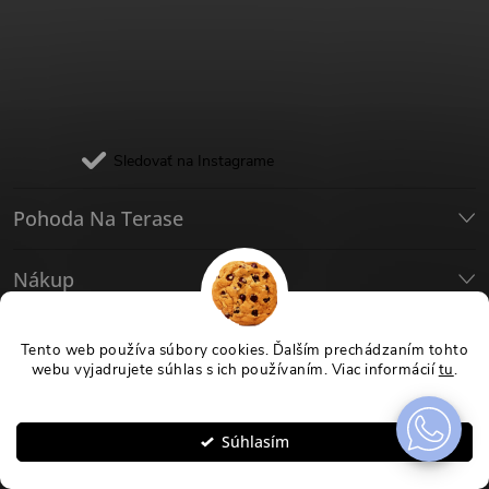
Sledovať na Instagrame
Pohoda Na Terase
Nákup
Užitočné
Tento web používa súbory cookies. Ďalším prechádzaním tohto
webu vyjadrujete súhlas s ich používaním. Viac informácií
tu
.
Nastavenie
Pinterest
Súhlasím
Facebook