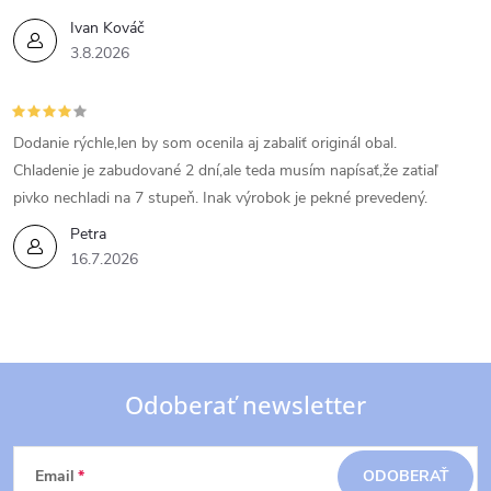
Ivan Kováč
3.8.2026
Dodanie rýchle,len by som ocenila aj zabaliť originál obal.
Chladenie je zabudované 2 dní,ale teda musím napísať,že zatiaľ
pivko nechladi na 7 stupeň. Inak výrobok je pekné prevedený.
Petra
16.7.2026
Odoberať newsletter
Z
Email
ODOBERAŤ