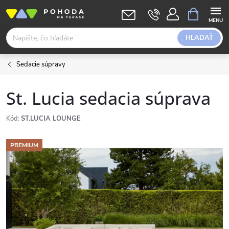
Prejsť
NÁKUPN
KOŠÍK
na
obsah
HĽADAŤ
Sedacie súpravy
St. Lucia sedacia súprava
Kód:
ST.LUCIA LOUNGE
PREMIUM