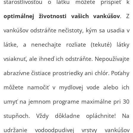
starostlivosťou o látku môžete prispieť k
optimálnej životnosti vašich vankúšov
. Z
vankúšov odstráňte nečistoty, kým sa usadia v
látke, a nenechajte rozliate (tekuté) látky
vsiaknuť, ale ihneď ich odstráňte. Nepoužívajte
abrazívne čistiace prostriedky ani chlór. Poťahy
môžete namočiť v mydlovej vode alebo ich
umyť na jemnom programe maximálne pri 30
stupňoch. Vždy dôkladne opláchnite! Na
udržanie vodoodpudivej vrstvy vankúšov