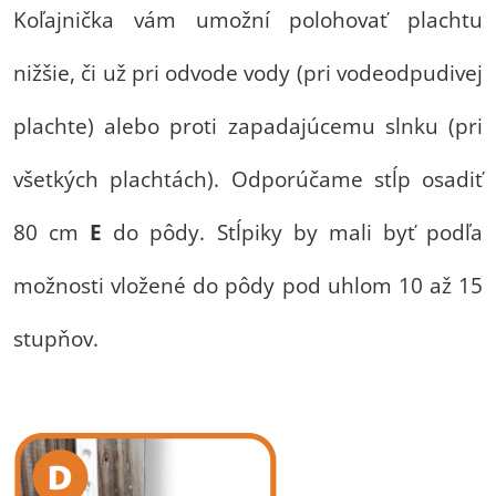
Koľajnička vám umožní polohovať plachtu
nižšie, či už pri odvode vody (pri vodeodpudivej
plachte) alebo proti zapadajúcemu slnku (pri
všetkých plachtách).
Odporúčame stĺp osadiť
80 cm
E
do pôdy. Stĺpiky by mali byť podľa
možnosti vložené do pôdy pod uhlom 10 až 15
stupňov.