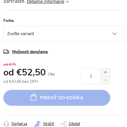
záhrade.
Detailné informácie
Farba
Možnosti doručenia
od €75
od
€52,50
/ ks
od
€42,68
bez DPH
Jednotková
cena:
PRIDAŤ DO KOŠÍKA
Opýtať sa
Strážiť
Zdieľať