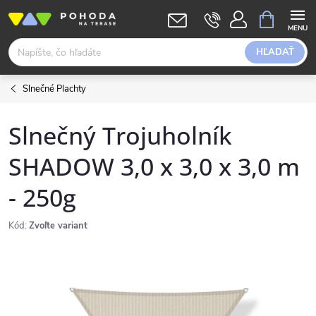
Prejsť
NÁKUPN
KOŠÍK
na
obsah
HĽADAŤ
Slnečné Plachty
Slnečný Trojuholník
SHADOW 3,0 x 3,0 x 3,0 m
- 250g
Kód:
Zvoľte variant