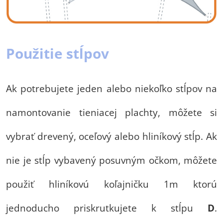
Použitie stĺpov
Ak potrebujete jeden alebo niekoľko stĺpov na
namontovanie tieniacej plachty, môžete si
vybrať drevený, oceľový alebo hliníkový stĺp. Ak
nie je stĺp vybavený posuvným očkom, môžete
použiť hliníkovú koľajničku 1m ktorú
jednoducho priskrutkujete k stĺpu
D
.