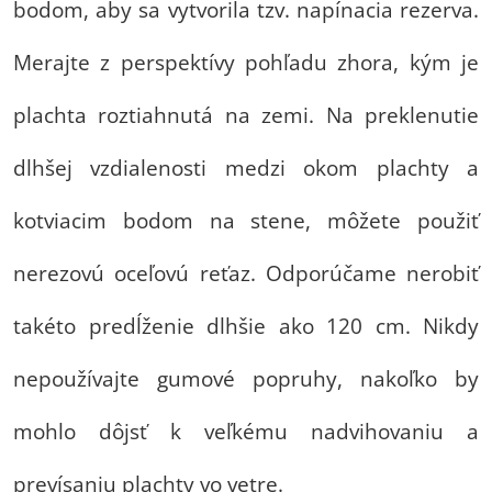
bodom, aby sa vytvorila tzv. napínacia rezerva.
Merajte z perspektívy pohľadu zhora, kým je
plachta roztiahnutá na zemi. Na preklenutie
dlhšej vzdialenosti medzi okom plachty a
kotviacim bodom na stene, môžete použiť
nerezovú oceľovú reťaz. Odporúčame nerobiť
takéto predĺženie dlhšie ako 120 cm. Nikdy
nepoužívajte gumové popruhy, nakoľko by
mohlo dôjsť k veľkému nadvihovaniu a
prevísaniu plachty vo vetre.