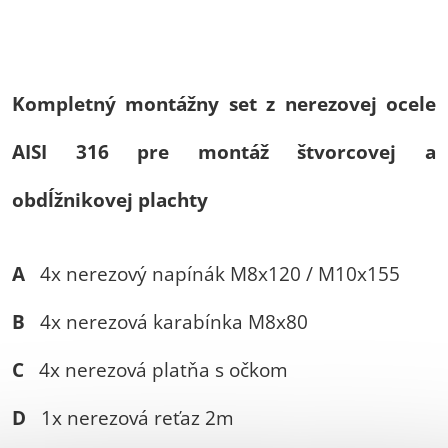
Kompletný montážny set z nerezovej ocele
AISI 316 pre montáž štvorcovej a
obdĺžnikovej plachty
A
4x nerezový napínák M8x120 / M10x155
B
4x nerezová karabínka M8x80
C
4x nerezová platňa s očkom
D
1x nerezová reťaz 2m