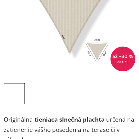
až –30 %
od €75
Originálna
tieniaca slnečná plachta
určená na
zatienenie vášho posedenia na terase či v