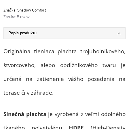
Značka:
Shadow Comfort
Záruka
:
5 rokov
Popis produktu
Originálna tieniaca plachta trojuholníkového,
štvorcového, alebo obdĺžnikového tvaru je
určená na zatienenie vášho posedenia na
terase či v záhrade.
Slnečná plachta
je vyrobená z veľmi odolného
tkaného polyetylénu
HDPE
(High-Density