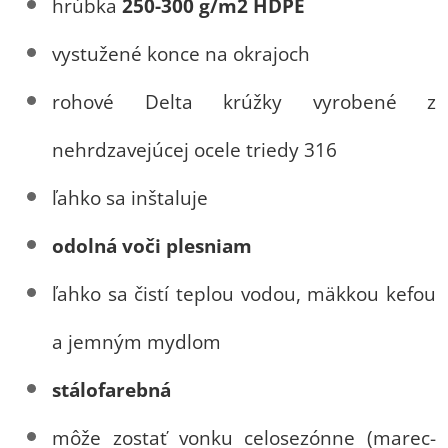
hrúbka
250-300 g/m2 HDPE
vystužené konce na okrajoch
rohové Delta krúžky vyrobené z
nehrdzavejúcej ocele triedy 316
ľahko sa inštaluje
odolná voči plesniam
ľahko sa čistí teplou vodou, mäkkou kefou
a jemným mydlom
stálofarebná
môže zostať vonku celosezónne (marec-