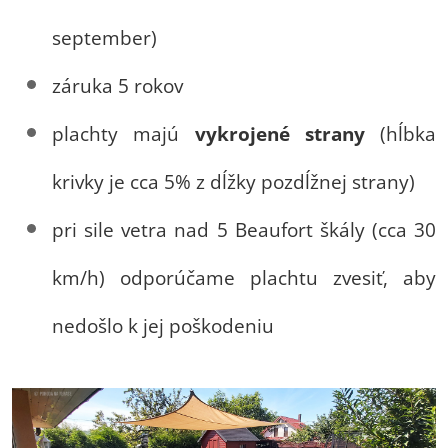
september)
záruka 5 rokov
plachty majú
vykrojené strany
(hĺbka
krivky je cca 5% z dĺžky pozdĺžnej strany)
pri sile vetra nad 5 Beaufort škály (cca 30
km/h) odporúčame plachtu zvesiť, aby
nedošlo k jej poškodeniu