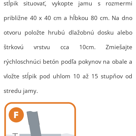
stĺpik situovať, vykopte jamu s rozmermi
približne 40 x 40 cm a hĺbkou 80 cm. Na dno
otvoru položte hrubú dlažobnú dosku alebo
štrkovú vrstvu cca 10cm. Zmiešajte
rýchloschnúci betón podľa pokynov na obale a
vložte stĺpik pod uhlom 10 až 15 stupňov od
stredu jamy.