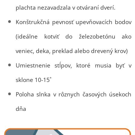
plachta nezavadzala v otváraní dverí.
Konštrukčná pevnosť upevňovacích bodov
(ideálne kotviť do železobetónu ako
veniec, deka, preklad alebo drevený krov)
Umiestnenie stĺpov, ktoré musia byť v
sklone 10-15˚
Poloha slnka v rôznych časových úsekoch
dňa