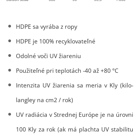
HDPE sa vyrába z ropy
HDPE je 100% recyklovateľné
Od
olné voči UV žiareniu
Použiteľné pri teplotách -40 až +80 °C
Intenzita UV žiarenia sa meria v Kly (kilo-
langley na cm2 / rok)
UV radiácia v Strednej Európe je na úrovni
100 Kly za rok (ak má plachta UV stabilitu