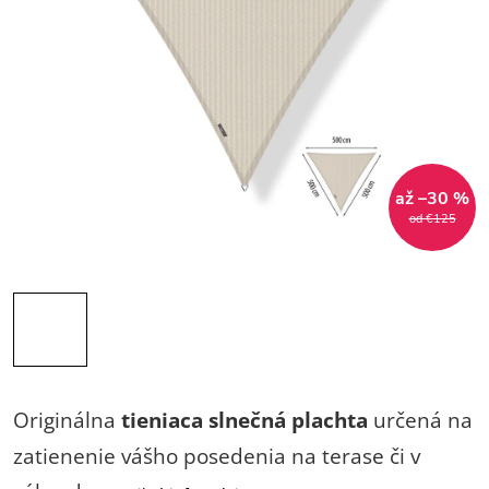
až –30 %
od €125
Originálna
tieniaca slnečná plachta
určená na
zatienenie vášho posedenia na terase či v