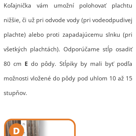
Koľajnička vám umožní polohovať plachtu
nižšie, či už pri odvode vody (pri vodeodpudivej
plachte) alebo proti zapadajúcemu slnku (pri
všetkých plachtách).
Odporúčame stĺp osadiť
80 cm
E
do pôdy. Stĺpiky by mali byť podľa
možnosti vložené do pôdy pod uhlom 10 až 15
stupňov.