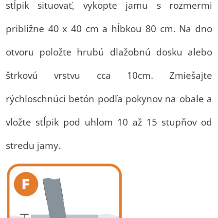
stĺpik situovať, vykopte jamu s rozmermi
približne 40 x 40 cm a hĺbkou 80 cm. Na dno
otvoru položte hrubú dlažobnú dosku alebo
štrkovú vrstvu cca 10cm. Zmiešajte
rýchloschnúci betón podľa pokynov na obale a
vložte stĺpik pod uhlom 10 až 15 stupňov od
stredu jamy.