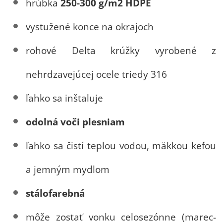
hrúbka
250-300 g/m2 HDPE
vystužené konce na okrajoch
rohové Delta krúžky vyrobené z
nehrdzavejúcej ocele triedy 316
ľahko sa inštaluje
odolná voči plesniam
ľahko sa čistí teplou vodou, mäkkou kefou
a jemným mydlom
stálofarebná
môže zostať vonku celosezónne (marec-