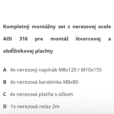
Kompletný montážny set z nerezovej ocele
AISI 316 pre montáž štvorcovej a
obdĺžnikovej plachty
A
4x nerezový napínák M8x120 / M10x155
B
4x nerezová karabínka M8x80
C
4x nerezová platňa s očkom
D
1x nerezová reťaz 2m