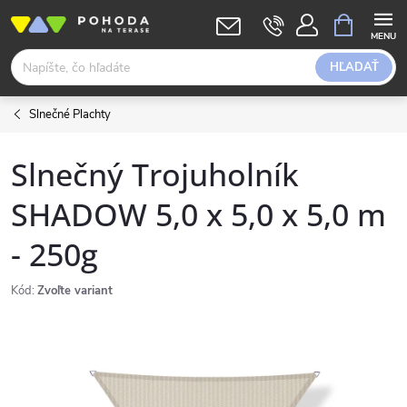
Prejsť
NÁKUPN
KOŠÍK
na
obsah
HĽADAŤ
Slnečné Plachty
Slnečný Trojuholník
SHADOW 5,0 x 5,0 x 5,0 m
- 250g
Kód:
Zvoľte variant