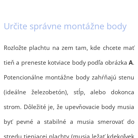
Určite správne montážne body
Rozložte plachtu na zem tam, kde chcete mať
tieň a preneste kotviace body podľa obrázka
A
.
Potencionálne montážne body zahŕňajú stenu
(ideálne železobetón), stĺp, alebo dokonca
strom. Dôležité je, že upevňovacie body musia
byť pevné a stabilné a musia smerovať do
stredu tieniacej plachty (musia ležať kdekoľvek