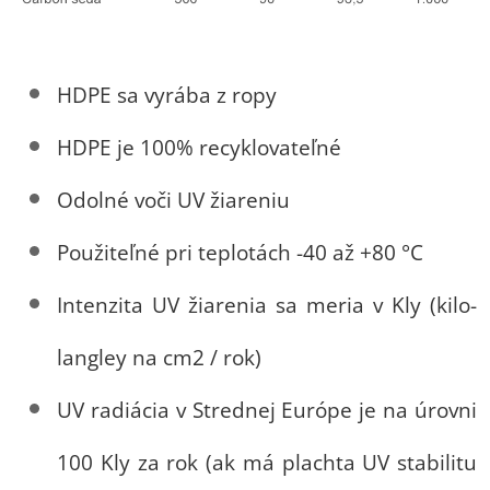
HDPE sa vyrába z ropy
HDPE je 100% recyklovateľné
Od
olné voči UV žiareniu
Použiteľné pri teplotách -40 až +80 °C
Intenzita UV žiarenia sa meria v Kly (kilo-
langley na cm2 / rok)
UV radiácia v Strednej Európe je na úrovni
100 Kly za rok (ak má plachta UV stabilitu