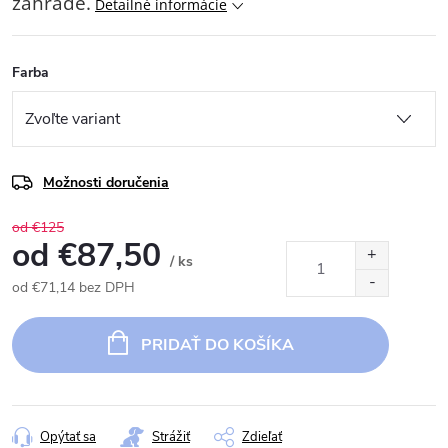
záhrade.
Detailné informácie
Farba
Možnosti doručenia
od €125
od
€87,50
/ ks
od
€71,14
bez DPH
Jednotková
cena:
PRIDAŤ DO KOŠÍKA
Opýtať sa
Strážiť
Zdieľať