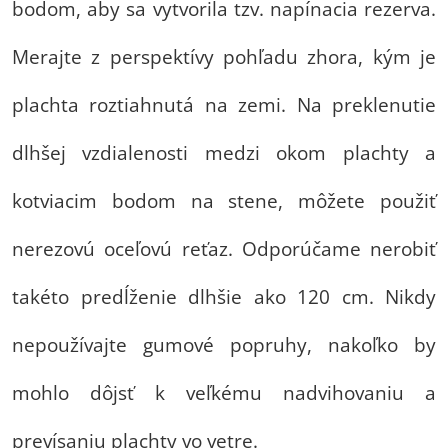
bodom, aby sa vytvorila tzv. napínacia rezerva.
Merajte z perspektívy pohľadu zhora, kým je
plachta roztiahnutá na zemi. Na preklenutie
dlhšej vzdialenosti medzi okom plachty a
kotviacim bodom na stene, môžete použiť
nerezovú oceľovú reťaz. Odporúčame nerobiť
takéto predĺženie dlhšie ako 120 cm. Nikdy
nepoužívajte gumové popruhy, nakoľko by
mohlo dôjsť k veľkému nadvihovaniu a
prevísaniu plachty vo vetre.