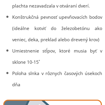
plachta nezavadzala v otváraní dverí.
Konštrukčná pevnosť upevňovacích bodov
(ideálne kotviť do železobetónu ako
veniec, deka, preklad alebo drevený krov)
Umiestnenie stĺpov, ktoré musia byť v
sklone 10-15˚
Poloha slnka v rôznych časových úsekoch
dňa