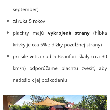
september)
záruka 5 rokov
plachty majú
vykrojené strany
(hĺbka
krivky je cca 5% z dĺžky pozdĺžnej strany)
pri sile vetra nad 5 Beaufort škály (cca 30
km/h) odporúčame plachtu zvesiť, aby
nedošlo k jej poškodeniu