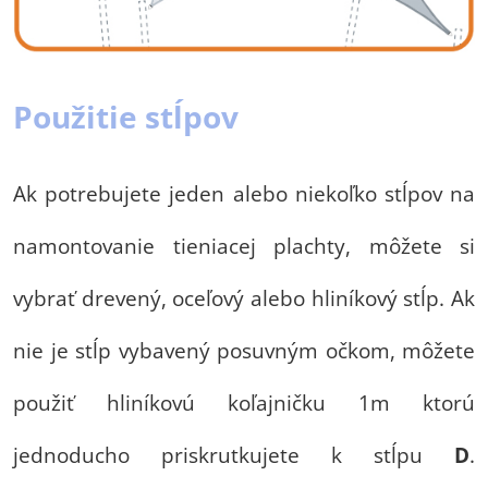
Použitie stĺpov
Ak potrebujete jeden alebo niekoľko stĺpov na
namontovanie tieniacej plachty, môžete si
vybrať drevený, oceľový alebo hliníkový stĺp. Ak
nie je stĺp vybavený posuvným očkom, môžete
použiť hliníkovú koľajničku 1m ktorú
jednoducho priskrutkujete k stĺpu
D
.