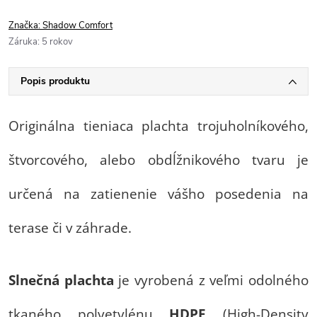
Značka:
Shadow Comfort
Záruka
:
5 rokov
Popis produktu
Originálna tieniaca plachta trojuholníkového,
štvorcového, alebo obdĺžnikového tvaru je
určená na zatienenie vášho posedenia na
terase či v záhrade.
Slnečná plachta
je vyrobená z veľmi odolného
tkaného polyetylénu
HDPE
(High-Density