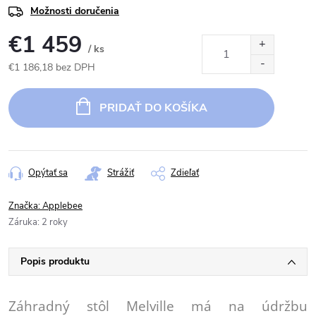
Možnosti doručenia
€1 459
/ ks
€1 186,18 bez DPH
Jednotková
cena:
PRIDAŤ DO KOŠÍKA
Opýtať sa
Strážiť
Zdieľať
Značka:
Applebee
Záruka
:
2 roky
Popis produktu
Záhradný stôl Melville má na údržbu