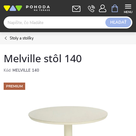
Prejsť
NÁKUPN
KOŠÍK
na
obsah
HĽADAŤ
Stoly a stolíky
Melville stôl 140
Kód:
MELVILLE 140
PREMIUM