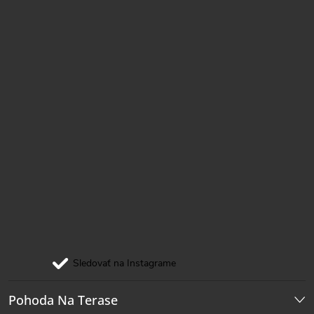
e
Sledovať na Instagrame
Pohoda Na Terase