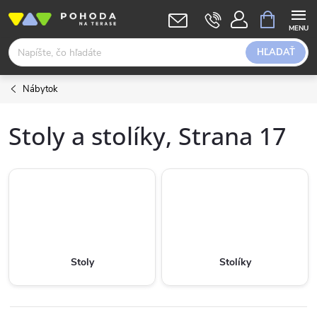
Prejsť
NÁKUPN
KOŠÍK
na
obsah
HĽADAŤ
Nábytok
Stoly a stolíky
, Strana 17
Stoly
Stolíky