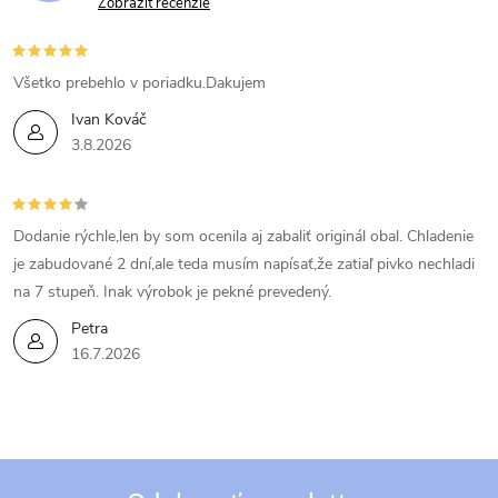
n
Zobraziť recenzie
i
i
e
e
Všetko prebehlo v poriadku.Dakujem
p
Ivan Kováč
3.8.2026
r
v
Dodanie rýchle,len by som ocenila aj zabaliť originál obal. Chladenie
k
je zabudované 2 dní,ale teda musím napísať,že zatiaľ pivko nechladi
na 7 stupeň. Inak výrobok je pekné prevedený.
y
Petra
v
16.7.2026
ý
p
i