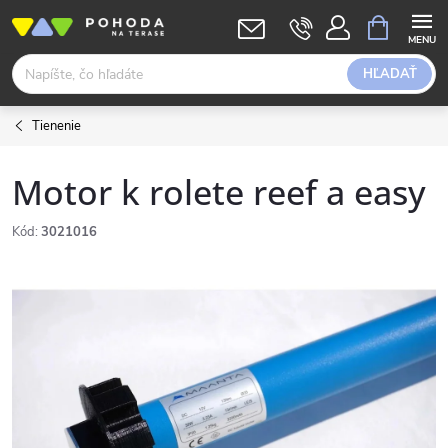
Prejsť
NÁKUPN
KOŠÍK
na
obsah
HĽADAŤ
Tienenie
Motor k rolete reef a easy
Kód:
3021016