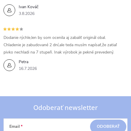
Ivan Kováč
3.8.2026
Dodanie rýchle,len by som ocenila aj zabaliť originál obal.
Chladenie je zabudované 2 dní,ale teda musím napísať,že zatiaľ
pivko nechladi na 7 stupeň. Inak výrobok je pekné prevedený.
Petra
16.7.2026
Odoberať newsletter
Z
Email
ODOBERAŤ