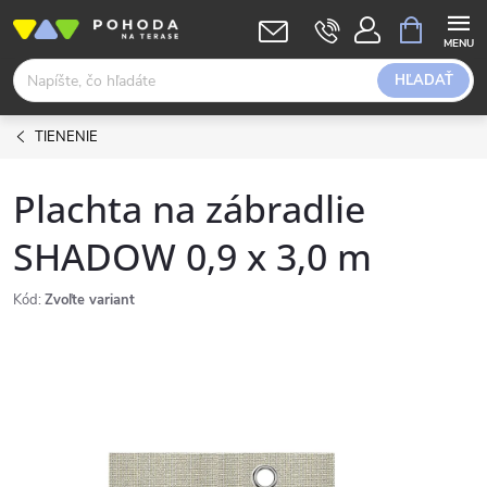
Prejsť
NÁKUPN
KOŠÍK
na
obsah
HĽADAŤ
TIENENIE
Plachta na zábradlie
SHADOW 0,9 x 3,0 m
Kód:
Zvoľte variant