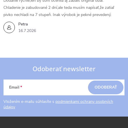
Dodanie rýchle,len by som ocenila aj zabaliť originál obal.
Chladenie je zabudované 2 dní,ale teda musím napísať,že zatiaľ
pivko nechladi na 7 stupeň. Inak výrobok je pekné prevedený.
Petra
16.7.2026
Odoberať newsletter
Z
Email
ODOBERAŤ
á
Vložením e-mailu súhlasíte s
podmienkami ochrany osobných
p
údajov
ä