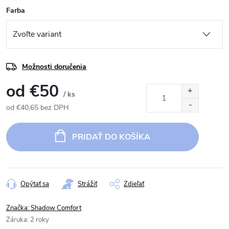
Farba
Možnosti doručenia
od
€50
/ ks
od
€40,65
bez DPH
Jednotková
cena:
PRIDAŤ DO KOŠÍKA
Opýtať sa
Strážiť
Zdieľať
Značka:
Shadow Comfort
Záruka
:
2 roky