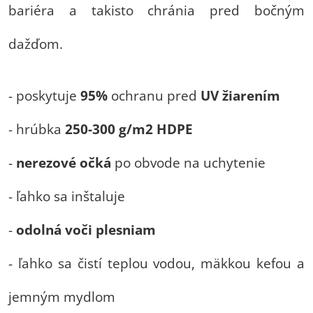
bariéra a takisto chránia pred bočným
dažďom.
- poskytuje
95%
ochranu pred
UV
žiarením
- hrúbka
250-300 g/m2 HDPE
-
nerezové očká
po obvode na uchytenie
- ľahko sa inštaluje
-
odolná voči plesniam
- ľahko sa čistí teplou vodou, mäkkou kefou a
jemným mydlom