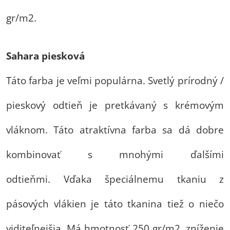
gr/m2.
Sahara piesková
Táto farba je veľmi populárna. Svetlý prírodný /
pieskový odtieň je pretkávaný s krémovým
vláknom. Táto atraktívna farba sa dá dobre
kombinovať s mnohými ďalšími
odtieňmi. Vďaka špeciálnemu tkaniu z
pásových vlákien je táto tkanina tiež o niečo
viditeľnejšia. Má hmotnosť 250 gr/m2, zníženie