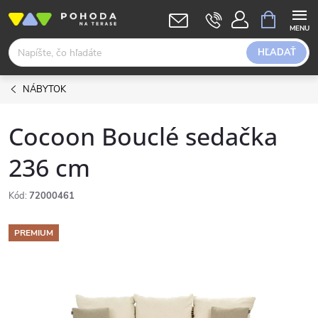
Prejsť
NÁKUPN
KOŠÍK
na
obsah
HĽADAŤ
NÁBYTOK
Cocoon Bouclé sedačka
236 cm
Kód:
72000461
PREMIUM