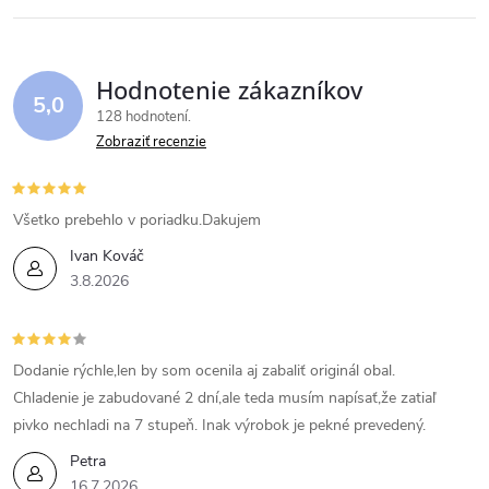
Hodnotenie zákazníkov
5,0
128 hodnotení
Zobraziť recenzie
Všetko prebehlo v poriadku.Dakujem
Ivan Kováč
3.8.2026
Dodanie rýchle,len by som ocenila aj zabaliť originál obal.
Chladenie je zabudované 2 dní,ale teda musím napísať,že zatiaľ
pivko nechladi na 7 stupeň. Inak výrobok je pekné prevedený.
Petra
16.7.2026