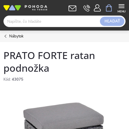
Prejsť
NÁKUPN
KOŠÍK
na
obsah
HĽADAŤ
Nábytok
PRATO FORTE ratan
podnožka
Kód:
43075