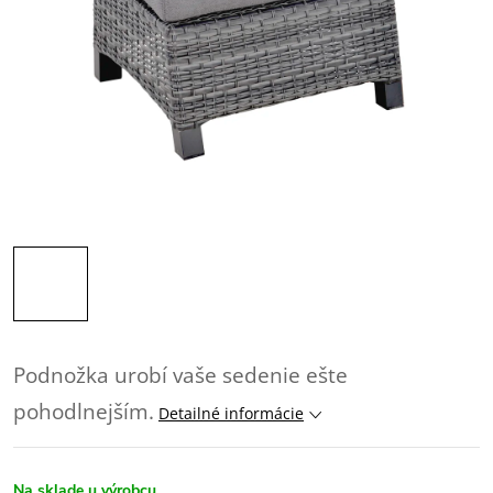
Podnožka urobí vaše sedenie ešte
pohodlnejším.
Detailné informácie
Na sklade u výrobcu