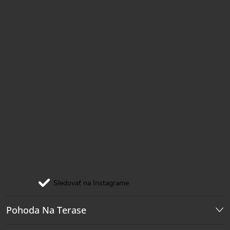
e
Sledovať na Instagrame
Pohoda Na Terase