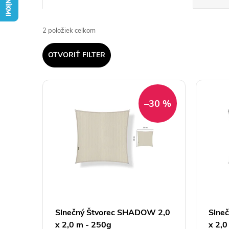
a
2
položiek celkom
d
OTVORIŤ FILTER
e
V
n
–30 %
ý
i
p
e
i
p
s
r
p
Slnečný Štvorec SHADOW 2,0
Slne
o
x 2,0 m - 250g
x 2,0