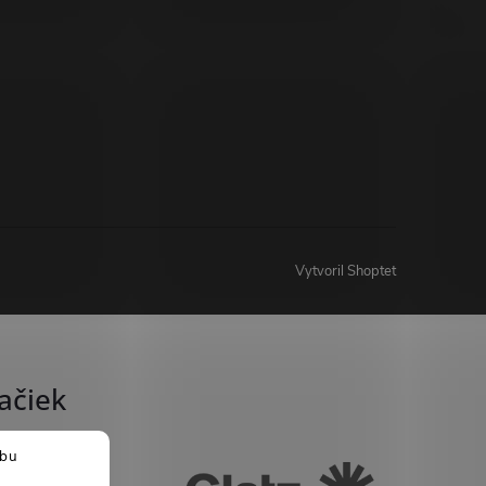
Vytvoril Shoptet
ačiek
ebu