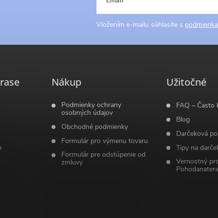
Email
Vložením e-mailu súhlasíte s
podmienka
rase
Nákup
Užitočné
Podmienky ochrany
FAQ – Často 
osobných údajov
Blog
Obchodné podmienky
Darčeková po
Formulár pro výmenu tovaru
e
Tipy na darče
Formulár pre odstúpenie od
Vernostný pr
zmluvy
Pohodanatera