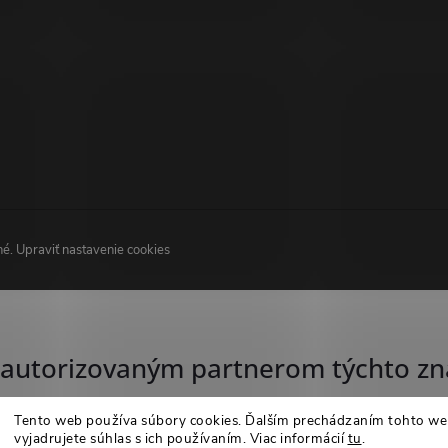
né.
Upraviť nastavenie cookies
autorizovaným partnerom týchto zn
Tento web používa súbory cookies. Ďalším prechádzaním tohto w
vyjadrujete súhlas s ich používaním. Viac informácií
tu
.