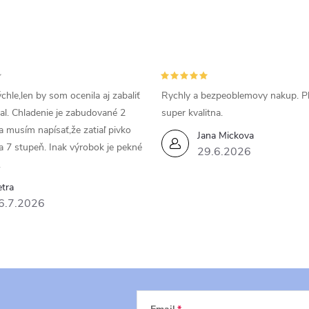
chle,len by som ocenila aj zabaliť
Rychly a bezpeoblemovy nakup. P
bal. Chladenie je zabudované 2
super kvalitna.
da musím napísať,že zatiaľ pivko
Jana Mickova
a 7 stupeň. Inak výrobok je pekné
29.6.2026
.
tra
6.7.2026