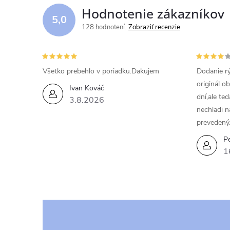
d
Hodnotenie zákazníkov
5,0
a
128 hodnotení
Zobraziť recenzie
c
i
Všetko prebehlo v poriadku.Dakujem
Dodanie rý
originál o
e
Ivan Kováč
dní,ale te
3.8.2026
p
nechladi n
prevedený
r
Pe
v
1
k
y
v