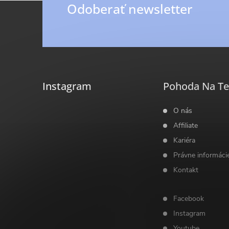
ý
Z
Odoberať newsletter
p
á
i
p
s
ä
u
Instagram
Pohoda Na Te
t
O nás
Affiliate
i
Kariéra
Právne informáci
e
Kontakt
Facebook
Instagram
Youtube