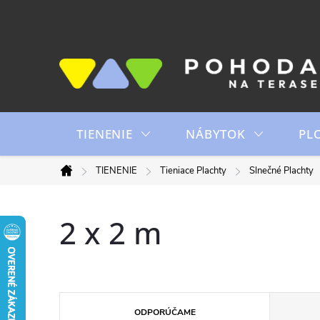
Prejsť
na
obsah
TIENENIE
NÁBYTOK
PL
TIENENIE
Tieniace Plachty
Slnečné Plachty
Domov
2 x 2 m
R
ODPORÚČAME