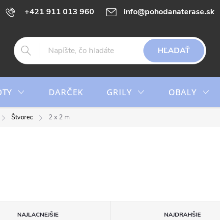
+421 911 013 960
info@pohodanaterase.sk
HĽADAŤ
OTY
DARČEK
GRILY
OBALY
Štvorec
2 x 2 m
NAJLACNEJŠIE
NAJDRAHŠIE