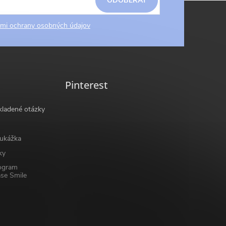
ODOBERAŤ
mi ochrany osobných údajov
Pinterest
kladené otázky
ukážka
ky
ogram
se Smile