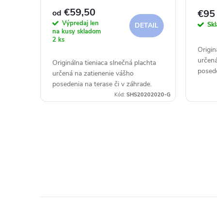
r
d
€59,50
€95
od
Výpredaj len
Sk
DETAIL
o
na kusy skladom
u
2 ks
Origin
d
k
určená
Originálna tieniaca slnečná plachta
posede
určená na zatienenie vášho
u
t
posedenia na terase či v záhrade.
Kód:
SHS20202020-G
k
o
t
v
O
o
v
v
l
á