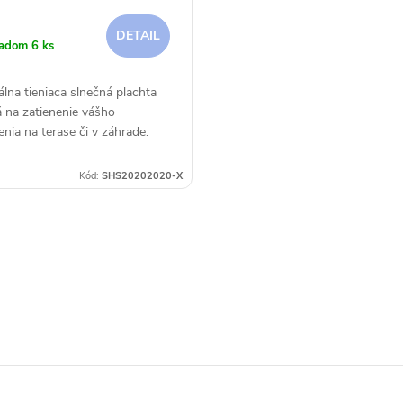
DETAIL
ladom
6 ks
álna tieniaca slnečná plachta
 na zatienenie vášho
nia na terase či v záhrade.
Kód:
SHS20202020-X