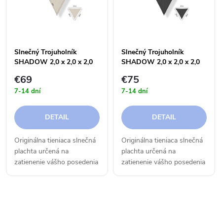
e
p
n
i
i
Slnečný Trojuholník
Slnečný Trojuholník
s
SHADOW 2,0 x 2,0 x 2,0
SHADOW 2,0 x 2,0 x 2,0
e
m - 250g
m - 300g
€69
€75
p
7-14 dní
7-14 dní
p
r
DETAIL
DETAIL
r
o
Originálna tieniaca slnečná
Originálna tieniaca slnečná
o
plachta určená na
plachta určená na
d
zatienenie vášho posedenia
zatienenie vášho posedenia
d
na terase či v záhrade.
na terase či v záhrade.
u
u
k
O