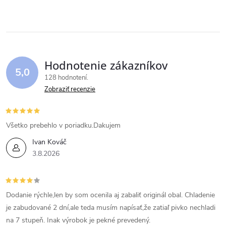
k
v
t
t
l
o
á
o
v
Hodnotenie zákazníkov
d
5,0
v
128 hodnotení
a
Zobraziť recenzie
c
i
Všetko prebehlo v poriadku.Dakujem
Ivan Kováč
e
3.8.2026
p
r
Dodanie rýchle,len by som ocenila aj zabaliť originál obal. Chladenie
v
je zabudované 2 dní,ale teda musím napísať,že zatiaľ pivko nechladi
na 7 stupeň. Inak výrobok je pekné prevedený.