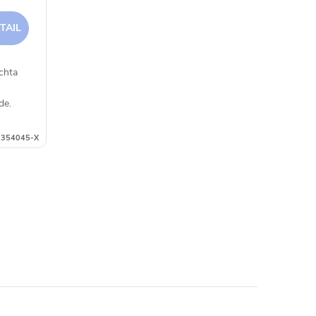
TAIL
achta
de.
354045-X