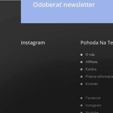
ý
Z
Odoberať newsletter
p
á
i
p
s
ä
u
Instagram
Pohoda Na Te
t
O nás
Affiliate
i
Kariéra
Právne informáci
e
Kontakt
Facebook
Instagram
Youtube