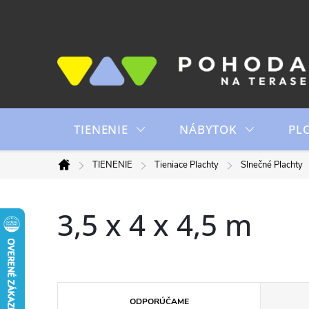
Prejsť
na
obsah
TIENENIE
NÁBYTOK
PL
TIENENIE
Tieniace Plachty
Slnečné Plachty
Domov
3,5 x 4 x 4,5 m
R
ODPORÚČAME