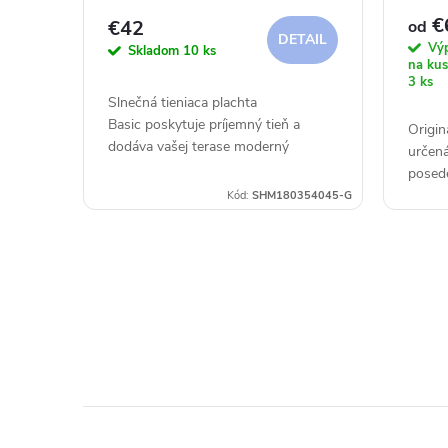
4 x 4
r
d
€
€42
od
DETAIL
Výp
Skladom
10 ks
o
na kus
u
3 ks
Slnečná tieniaca plachta
d
k
Basic poskytuje príjemný tieň a
Origin
dodáva vašej terase moderný
určená
u
nádych.
t
posede
Kód:
SHM180354045-G
k
o
t
v
O
o
v
v
l
á