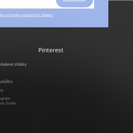
ODOBERAŤ
mi ochrany osobných údajov
Pinterest
kladené otázky
ukážka
ky
ogram
se Smile