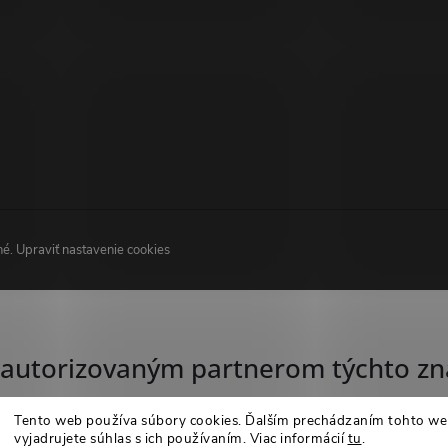
né.
Upraviť nastavenie cookies
autorizovaným partnerom týchto zn
Tento web používa súbory cookies. Ďalším prechádzaním tohto w
vyjadrujete súhlas s ich používaním. Viac informácií
tu
.