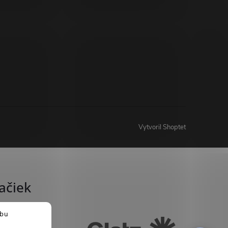
Vytvoril Shoptet
ačiek
ebu