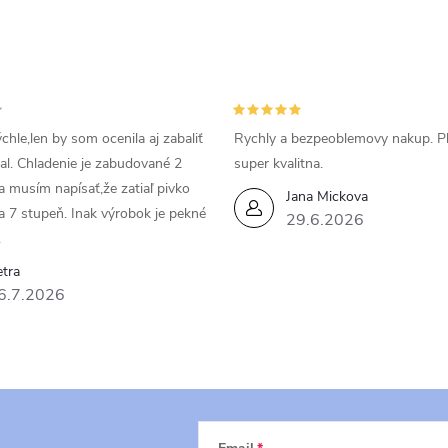
chle,len by som ocenila aj zabaliť
Rychly a bezpeoblemovy nakup. P
bal. Chladenie je zabudované 2
super kvalitna.
da musím napísať,že zatiaľ pivko
Jana Mickova
a 7 stupeň. Inak výrobok je pekné
29.6.2026
.
tra
6.7.2026