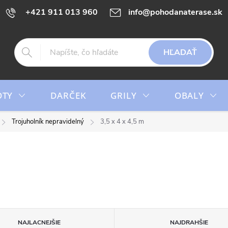
+421 911 013 960
info@pohodanaterase.sk
HĽADAŤ
OTY
DARČEK
GRILY
OBALY
Trojuholník nepravidelný
3,5 x 4 x 4,5 m
NAJLACNEJŠIE
NAJDRAHŠIE