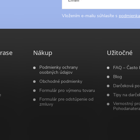
Email
Vložením e-mailu súhlasíte s
podmienka
rase
Nákup
Užitočné
Podmienky ochrany
FAQ – Často 
osobných údajov
Blog
Obchodné podmienky
Darčeková po
Formulár pro výmenu tovaru
e
Tipy na darče
Formulár pre odstúpenie od
Vernostný pr
zmluvy
Pohodanatera