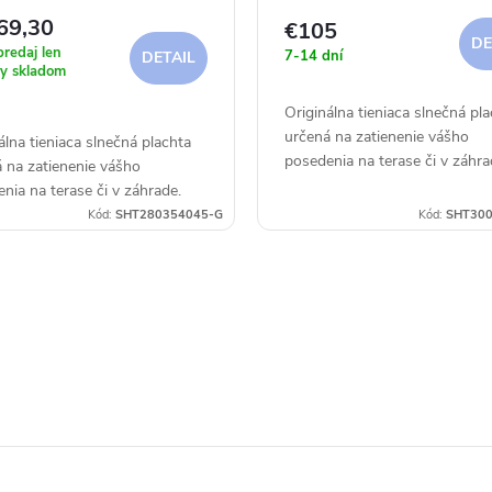
,5 m - 250g
4 x 4,5 m - 300g
69,30
€105
DE
redaj len
7-14 dní
DETAIL
y skladom
Originálna tieniaca slnečná pl
určená na zatienenie vášho
álna tieniaca slnečná plachta
posedenia na terase či v záhra
 na zatienenie vášho
nia na terase či v záhrade.
Kód:
SHT280354045-G
Kód:
SHT300