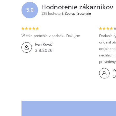
d
Hodnotenie zákazníkov
5,0
a
128 hodnotení
Zobraziť recenzie
c
i
Všetko prebehlo v poriadku.Dakujem
Dodanie rý
originál o
e
Ivan Kováč
dní,ale te
3.8.2026
p
nechladi n
prevedený
r
Pe
v
1
k
y
v