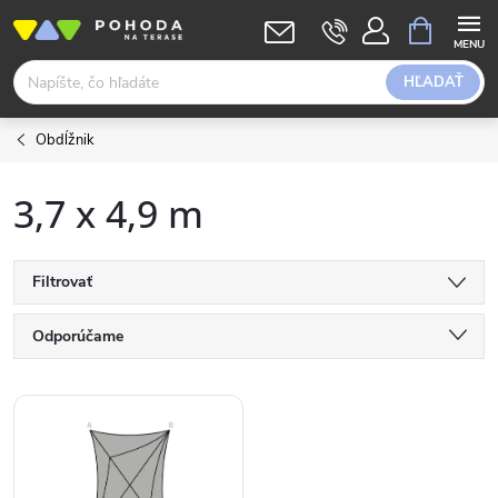
Prejsť
NÁKUPN
KOŠÍK
na
obsah
HĽADAŤ
Obdĺžnik
3,7 x 4,9 m
Filtrovať
R
Odporúčame
a
Najlacnejšie
V
Najdrahšie
d
ý
Abecedne