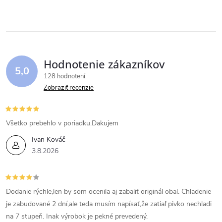
k
v
t
t
l
o
á
o
v
Hodnotenie zákazníkov
d
5,0
v
128 hodnotení
a
Zobraziť recenzie
c
i
Všetko prebehlo v poriadku.Dakujem
Ivan Kováč
e
3.8.2026
p
r
Dodanie rýchle,len by som ocenila aj zabaliť originál obal. Chladenie
v
je zabudované 2 dní,ale teda musím napísať,že zatiaľ pivko nechladi
na 7 stupeň. Inak výrobok je pekné prevedený.