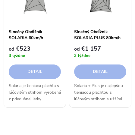
e
p
n
i
i
Slnečný Obdĺžnik
Slnečný Obdĺžnik
s
SOLARIA 60km/h
SOLARIA PLUS 80km/h
e
€523
€1 157
od
od
p
3 týždne
3 týždne
p
r
DETAIL
DETAIL
r
o
Solaria je tieniaca plachta s
Solaria + Plus je najlepšou
o
lúčovitým strihom vyrobená
tieniacou plachtou s
d
z priedušnej látky
lúčovým strihom s užšími
d
Meshnet® HDPE 320,
dielmi a výstuhami
u
ktorá chráni pred
Arroww+. Táto verzia s
u
intenzívnou horúčavou,
priedušnou látkou
k
O
krupobitím a tiež pred UV
Meshnet® HDPE 320
žiarením a...
chráni pred intenzívnou...